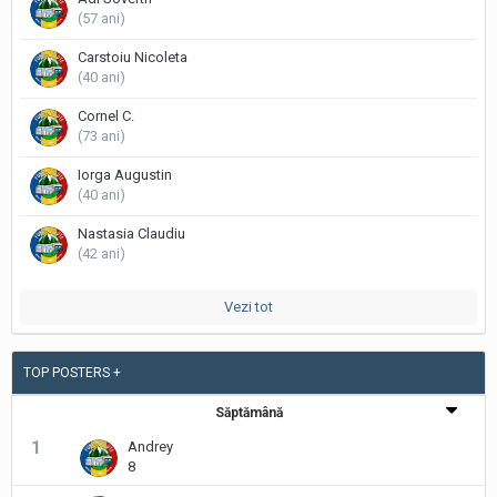
(57 ani)
Carstoiu Nicoleta
(40 ani)
Cornel C.
(73 ani)
Iorga Augustin
(40 ani)
Nastasia Claudiu
(42 ani)
Vezi tot
TOP POSTERS +
Săptămână
1
Andrey
8