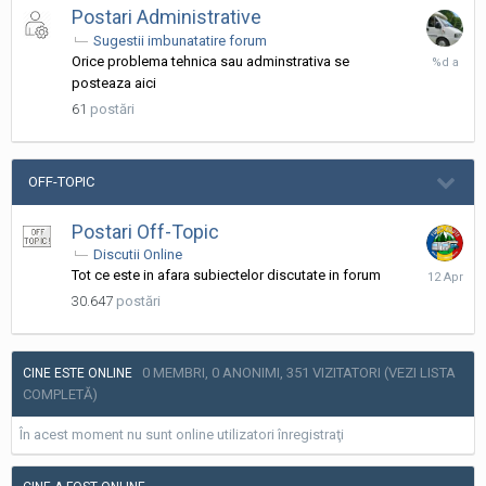
Postari Administrative
Sugestii imbunatatire forum
4
Orice problema tehnica sau adminstrativa se
Noiembri
posteaza aici
2023
61
postări
OFF-TOPIC
Postari Off-Topic
Discutii Online
12
Tot ce este in afara subiectelor discutate in forum
Aprilie
30.647
postări
0 MEMBRI, 0 ANONIMI, 351 VIZITATORI
(VEZI LISTA
CINE ESTE ONLINE
COMPLETĂ)
În acest moment nu sunt online utilizatori înregistraţi