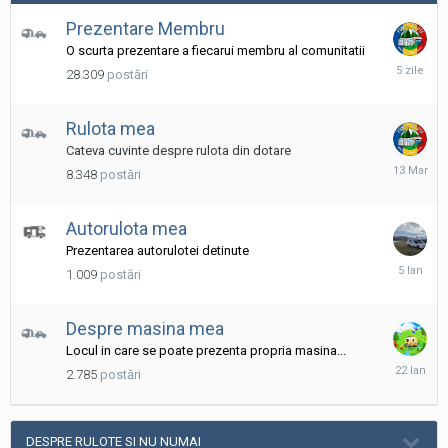
Prezentare Membru
O scurta prezentare a fiecarui membru al comunitatii
sâmbătă
28.309
postări
la
08:26
Rulota mea
Cateva cuvinte despre rulota din dotare
13
8.348
postări
Martie
Autorulota mea
Prezentarea autorulotei detinute
5
1.009
postări
Ianuarie
Despre masina mea
Locul in care se poate prezenta propria masina...
22
2.785
postări
Ianuarie
DESPRE RULOTE SI NU NUMAI