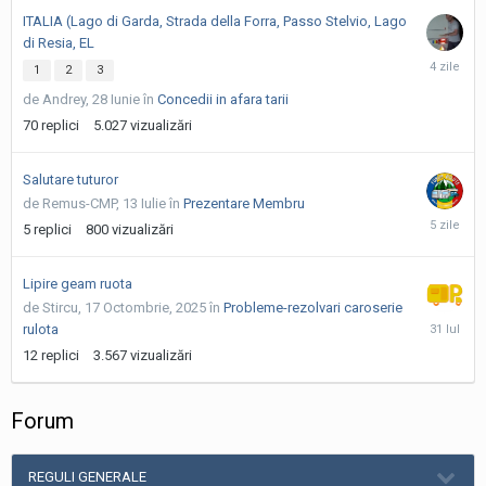
10
ITALIA (Lago di Garda, Strada della Forra, Passo Stelvio, Lago
ore
di Resia, EL
luni
1
2
3
la
de Andrey,
28 Iunie
în
Concedii in afara tarii
04:34
70
replici
5.027
vizualizări
Salutare tuturor
de Remus-CMP,
13 Iulie
în
Prezentare Membru
sâmbătă
5
replici
800
vizualizări
la
08:26
Lipire geam ruota
de Stircu,
17 Octombrie, 2025
în
Probleme-rezolvari caroserie
31
rulota
Iulie
12
replici
3.567
vizualizări
Forum
REGULI GENERALE