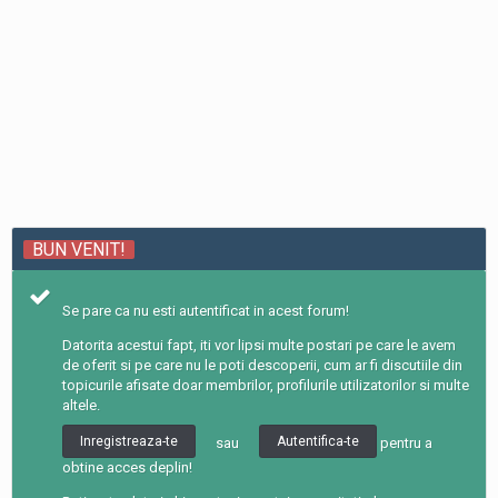
BUN VENIT!
Se pare ca nu esti autentificat in acest forum!
Datorita acestui fapt, iti vor lipsi multe postari pe care le avem
de oferit si pe care nu le poti descoperii, cum ar fi discutiile din
topicurile afisate doar membrilor, profilurile utilizatorilor si multe
altele.
Inregistreaza-te
Autentifica-te
pentru a
sau
obtine acces deplin!