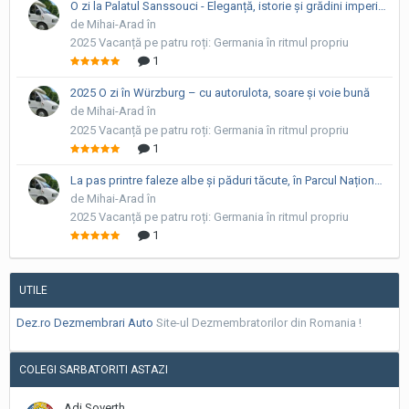
O zi la Palatul Sanssouci - Eleganță, istorie și grădini imperiale
de Mihai-Arad în
2025 Vacanță pe patru roți: Germania în ritmul propriu
1
2025 O zi în Würzburg – cu autorulota, soare și voie bună
de Mihai-Arad în
2025 Vacanță pe patru roți: Germania în ritmul propriu
1
La pas printre faleze albe și păduri tăcute, în Parcul Național Jasmund
de Mihai-Arad în
2025 Vacanță pe patru roți: Germania în ritmul propriu
1
UTILE
Dez.ro Dezmembrari Auto
Site-ul Dezmembratorilor din Romania !
COLEGI SARBATORITI ASTAZI
Adi Soverth