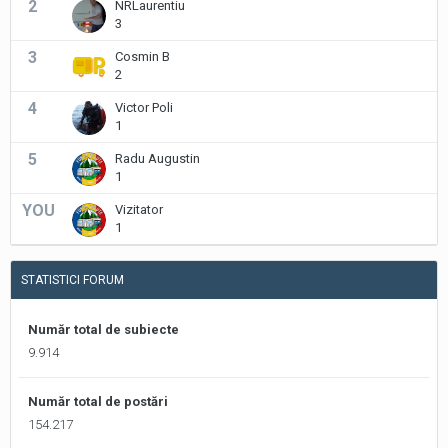
2
NRLaurentiu
3
3
Cosmin B
2
4
Victor Poli
1
5
Radu Augustin
1
YOU
Vizitator
1
STATISTICI FORUM
Număr total de subiecte
9.914
Număr total de postări
154.217