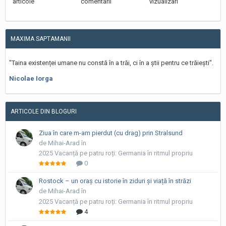
articole
comentarii
vizualizari
MAXIMA SAPTAMANII
"Taina existenței umane nu constă în a trăi, ci în a știi pentru ce trăiești".
Nicolae Iorga
ARTICOLE DIN BLOGURI
Ziua în care m-am pierdut (cu drag) prin Stralsund
de Mihai-Arad în
2025 Vacanță pe patru roți: Germania în ritmul propriu
0
Rostock – un oraș cu istorie în ziduri și viață în străzi
de Mihai-Arad în
2025 Vacanță pe patru roți: Germania în ritmul propriu
4