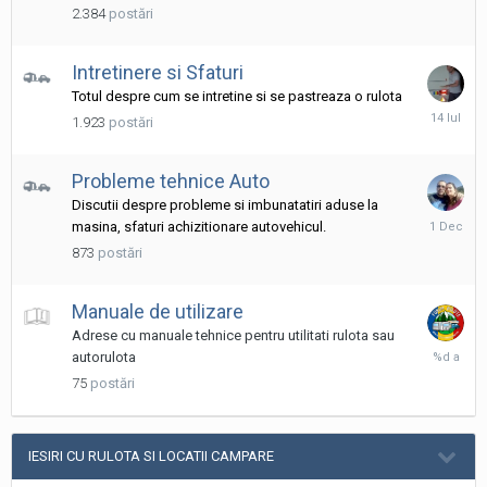
Iulie
2.384
postări
Intretinere si Sfaturi
Totul despre cum se intretine si se pastreaza o rulota
14
1.923
postări
Iulie
Probleme tehnice Auto
Discutii despre probleme si imbunatatiri aduse la
1
masina, sfaturi achizitionare autovehicul.
Decembri
873
postări
2025
Manuale de utilizare
Adrese cu manuale tehnice pentru utilitati rulota sau
29
autorulota
August,
75
postări
2023
IESIRI CU RULOTA SI LOCATII CAMPARE