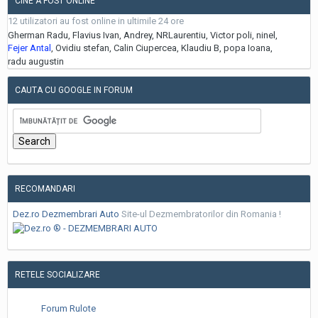
CINE A FOST ONLINE
12 utilizatori au fost online in ultimile 24 ore
Gherman Radu
Flavius Ivan
Andrey
NRLaurentiu
Victor poli
ninel
Fejer Antal
Ovidiu stefan
Calin Ciupercea
Klaudiu B
popa Ioana
radu augustin
CAUTA CU GOOGLE IN FORUM
RECOMANDARI
Dez.ro Dezmembrari Auto
Site-ul Dezmembratorilor din Romania !
RETELE SOCIALIZARE
Forum Rulote