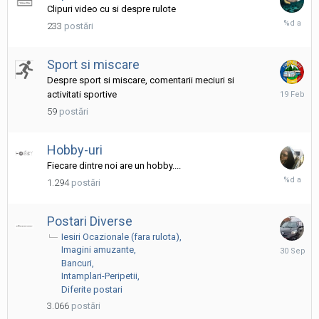
Clipuri video cu si despre rulote
12
233
postări
Iulie,
2021
Sport si miscare
Despre sport si miscare, comentarii meciuri si
19
activitati sportive
Februarie
59
postări
Hobby-uri
Fiecare dintre noi are un hobby....
22
1.294
postări
Septembr
2022
Postari Diverse
Iesiri Ocazionale (fara rulota)
30
Imagini amuzante
Septembr
Bancuri
2025
Intamplari-Peripetii
Diferite postari
3.066
postări