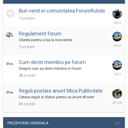
Bun venit in comunitatea ForumRulote
1
postare
10
Decembri
2016
Regulament forum
Citeste pentru a lua la cunostinta
14
1
postare
Septembr
2017
Cum devin membru pe forum
Despre cum sa devii membru in forum
6
26
postări
Aprilie,
2024
Reguli postare anunt Mica Publicitate
Cateva reguli si sfaturi pentru un anunt eficient
20
33
postări
Februarie
PREZENTARE GENERALA