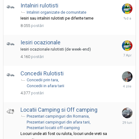
Intalniri rulotisti
Intalniri organizate de comunitate
6
Iesiri sau intalniri rulotisti pe diferite teme
Decembri
8.055
postări
2024
Iesiri ocazionale
Iesiri ocazionale rulotisti (de week-end)
7
4.160
postări
Aprilie
Concedii Rulotisti
Concedii prin tara
luni
Concedii in afara tarii
la
4.377
postări
04:34
Locatii Camping si Off camping
Prezentari campinguri din Romania
29
Prezentari campinguri din afara tarii
Iunie
Prezentari locatii off-camping
Locuri unde ati fost cu rulota, locuri unde vreti sa