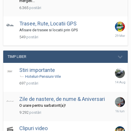
mergeti...
6.365
postări
Trasee, Rute, Locatii GPS
Afisare de trasee si locatii prin GPS
29
549
postări
Martie
TIMP LIBER
Stiri importante
Hoteluri-Pensiuni-Vile
14
697
postări
August,
2025
Zile de nastere, de nume & Aniversari
O urare pentru sarbatorit(a)!
16
9.292
postări
Iunie
Clipuri video