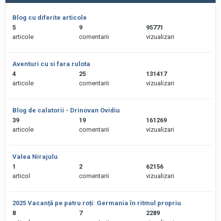
Blog cu diferite articole
5
9
95771
articole
comentarii
vizualizari
Aventuri cu si fara rulota
4
25
131417
articole
comentarii
vizualizari
Blog de calatorii - Drinovan Ovidiu
39
19
161269
articole
comentarii
vizualizari
Valea Nirajulu
1
2
62156
articol
comentarii
vizualizari
2025 Vacanță pe patru roți: Germania în ritmul propriu
8
7
2289