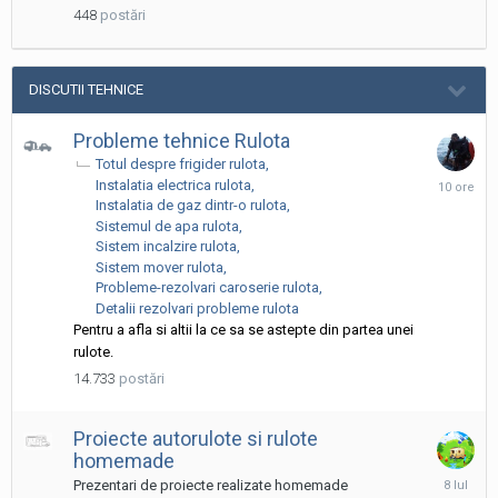
2024
448
postări
DISCUTII TEHNICE
Probleme tehnice Rulota
Totul despre frigider rulota
în
Instalatia electrica rulota
urmă
Instalatia de gaz dintr-o rulota
cu
Sistemul de apa rulota
10
Sistem incalzire rulota
ore
Sistem mover rulota
Probleme-rezolvari caroserie rulota
Detalii rezolvari probleme rulota
Pentru a afla si altii la ce sa se astepte din partea unei
rulote.
14.733
postări
Proiecte autorulote si rulote
homemade
8
Prezentari de proiecte realizate homemade