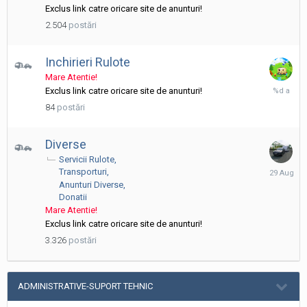
Exclus link catre oricare site de anunturi!
2.504
postări
Inchirieri Rulote
Mare Atentie!
28
Exclus link catre oricare site de anunturi!
Mai,
84
postări
2021
Diverse
Servicii Rulote
29
Transporturi
August,
Anunturi Diverse
2025
Donatii
Mare Atentie!
Exclus link catre oricare site de anunturi!
3.326
postări
ADMINISTRATIVE-SUPORT TEHNIC