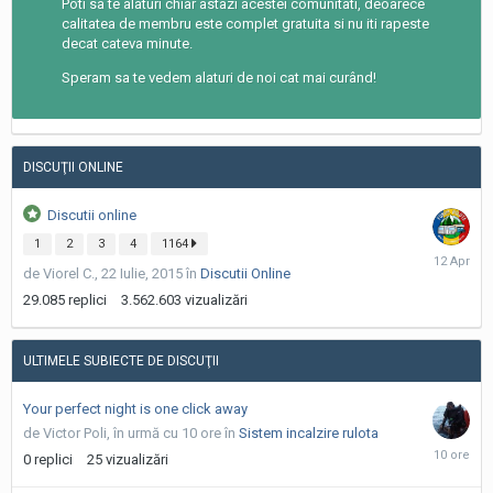
Poti sa te alaturi chiar astazi acestei comunitati, deoarece
calitatea de membru este complet gratuita si nu iti rapeste
decat cateva minute.
Speram sa te vedem alaturi de noi cat mai curând!
DISCUŢII ONLINE
Discutii online
1
2
3
4
1164
12
de Viorel C.,
22 Iulie, 2015
în
Discutii Online
Aprilie
29.085
replici
3.562.603
vizualizări
ULTIMELE SUBIECTE DE DISCUŢII
Your perfect night is one click away
de Victor Poli,
în urmă cu 10 ore
în
Sistem incalzire rulota
în
0
replici
25
vizualizări
urmă
cu