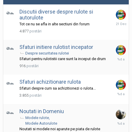
Discutii diverse despre rulote si
autorulote
21
Tot ce nu se afla in alte sectiuni din forum
Decembri
4.877
postări
2025
Sfaturi initiere rulotist incepator
Despre securitatea rulotei
25
Sfaturi pentru rulotistii care sunt la inceput de drum
Iulie,
916
postări
2024
Sfaturi achizitionare rulota
Sfaturi despre cum sa achizitionezi o rulota...
29
3.855
postări
Decembri
2024
Noutati in Domeniu
Modele rulote
11
Modele Autorulote
Octombri
Noutati si modele noi aparute pe piata de rulote