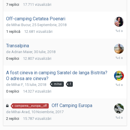
2019
7
replici
17.711
vizualizări
Off-camping Cetatea Poenari
de
Mihai Bucur
,
25 Septembrie, 2018
25
1
replică
12.681
vizualizări
Septembr
2018
Transalpina
de
Adrian Maier
,
30 Iulie, 2018
30
0
replici
12.807
vizualizări
Iulie,
2018
A fost cineva in camping Saratel de langa Bistrita?
O adresa are cineva?
15
de
Mihai F
,
15 Iulie, 2018
mihai
f
Iulie,
0
replici
14.327
vizualizări
2018
Off Camping Europa
camparea__europa__off
de
Mihai-Arad
,
10 Noiembrie, 2017
11
2
replici
15.787
vizualizări
Noiembri
2017