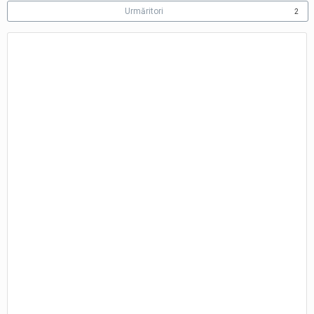
Urmăritori
2