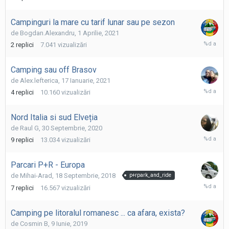
Iunie,
2021
Campinguri la mare cu tarif lunar sau pe sezon
de
Bogdan.Alexandru
,
1 Aprilie, 2021
1
2
replici
7.041
vizualizări
Aprilie,
2021
Camping sau off Brasov
de
Alex.lefterica
,
17 Ianuarie, 2021
17
4
replici
10.160
vizualizări
Ianuarie,
2021
Nord Italia si sud Elveția
de
Raul G
,
30 Septembrie, 2020
19
9
replici
13.034
vizualizări
Noiembri
2020
Parcari P+R - Europa
de
Mihai-Arad
,
18 Septembrie, 2018
p+rpark_and_ride
4
7
replici
16.567
vizualizări
Octombri
2020
Camping pe litoralul romanesc ... ca afara, exista?
de
Cosmin B
,
9 Iunie, 2019