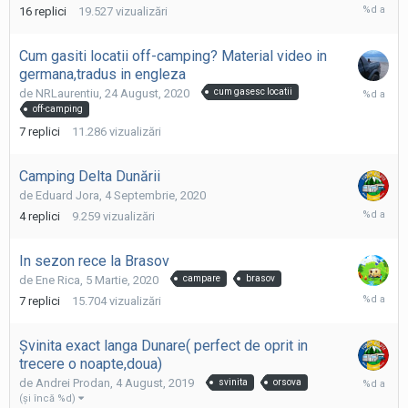
19
16
replici
19.527
vizualizări
Septembr
2020
Cum gasiti locatii off-camping? Material video in
germana,tradus in engleza
13
de
NRLaurentiu
,
24 August, 2020
cum gasesc locatii
Septembr
off-camping
2020
7
replici
11.286
vizualizări
Camping Delta Dunării
de
Eduard Jora
,
4 Septembrie, 2020
5
4
replici
9.259
vizualizări
Septembr
2020
In sezon rece la Brasov
de
Ene Rica
,
5 Martie, 2020
campare
brasov
14
7
replici
15.704
vizualizări
Martie,
2020
Șvinita exact langa Dunare( perfect de oprit in
trecere o noapte,doua)
19
de
Andrei Prodan
,
4 August, 2019
svinita
orsova
August,
(şi încă %d)