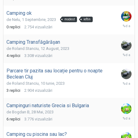
Februarie
2024
Camping ok
de
Nelu
,
1 Septembrie, 2023
modest
ieftin
1
0
replici
2.754
vizualizări
Septembr
2023
Camping Transfăgărășan
de
Roland Stanciu
,
12 August, 2023
13
4
replici
3.308
vizualizări
August,
2023
Parcare tir pazita sau locație pentru o noapte
Beclean Cluj
11
de
Roland Stanciu
,
10 Iunie, 2023
Iunie,
3
replici
2.904
vizualizări
2023
Campinguri naturiste Grecia si Bulgaria
de
Bogdan B
,
28 Mai, 2023
29
6
replici
3.776
vizualizări
Mai,
2023
Camping cu piscina sau lac?