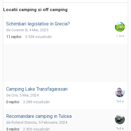
Locatii camping si off camping
Schimbari legislative in Grecia?
de
Cosmin B
,
4 Mai, 2025
1
11
replici
5.538
vizualizări
Octombri
2025
Camping Lake Transfagarasan
de
Cris
,
5 Mai, 2024
5
0
replici
3.289
vizualizări
Mai,
2024
Recomandare camping in Tulcea
de
Roland Stanciu
,
5 Februarie, 2024
6
5
replici
2.926
vizualizări