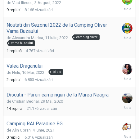
de
Vlad Iliescu
,
3 August, 2022
14
9
replici
8.168
vizualizări
Aprilie,
2023
Noutati din Sezonul 2022 de la Camping Oliver
Vama Buzaului
11
de
Alexandru Marica
,
11 Iulie, 2022
camping oliver
Iulie,
vama buzaului
2022
1
replică
4.767
vizualizări
Valea Draganului
de
Nelu
,
16 Mai, 2022
b i u s
18
2
replici
6.853
vizualizări
Mai,
2022
Discutii - Pareri campinguri de la Marea Neagra
de
Cristian Bednar
,
29 Mai, 2020
5
14
replici
21.176
vizualizări
Octombri
2021
Camping RAI Paradise BG
de
Alin Opran
,
4 Iunie, 2021
4
0
replici
6.016
vizualizări