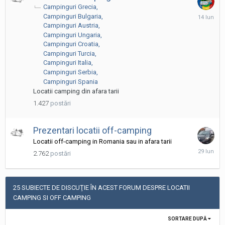
Campinguri Grecia
14
Campinguri Bulgaria
Iunie
Campinguri Austria
Campinguri Ungaria
Campinguri Croatia
Campinguri Turcia
Campinguri Italia
Campinguri Serbia
Campinguri Spania
Locatii camping din afara tarii
1.427
postări
Prezentari locatii off-camping
Locatii off-camping in Romania sau in afara tarii
29
2.762
postări
Iunie
25 SUBIECTE DE DISCUŢIE ÎN ACEST FORUM DESPRE LOCATII
CAMPING SI OFF CAMPING
SORTARE DUPĂ