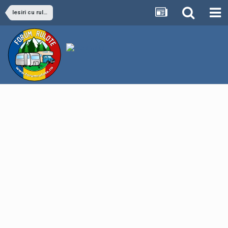
Iesiri cu rulota si locatii campare