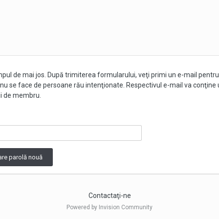
pul de mai jos. După trimiterea formularului, veţi primi un e-mail pentru v
u se face de persoane rău intenţionate. Respectivul e-mail va conţine un
lui de membru.
tare parolă nouă
Contactaţi-ne
Powered by Invision Community