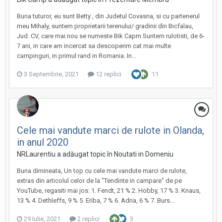
Buna tuturor, eu sunt Betty , din Judetul Covasna, si cu partenerul
meu Mihaly, suntem proprietarii terenului/ gradinii din Bicfalau,
Jud. CV, care mai nou se numeste Bik Capm Suntem rulotisti, de 6-
7 ani, in care am incercat sa descoperim cat mai multe
campinguri, in primul rand in Romania. In...
3 Septembrie, 2021
12 replici
11
Cele mai vandute marci de rulote in Olanda,
in anul 2020
NRLaurentiu a adăugat topic în
Noutati in Domeniu
Buna dimineata, Un top cu cele mai vandute marci de rulote,
extras din articolul celor de la "Tendinte in campare" de pe
YouTube, regasiti mai jos: 1. Fendt, 21 % 2. Hobby, 17 % 3. Knaus,
13 % 4. Dethleffs, 9 % 5. Eriba, 7 % 6. Adria, 6 % 7. Burs...
29 Iulie, 2021
2 replici
3