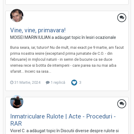
Vine, vine, primavara!
MOISEI MARIN IULIAN a adăugat topic în
Iesiri ocazionale
Buna seara, iar, tuturor! Nu de mult, mai exact pe 9 martie, am facut
prima noastra iesire (exceptand prima jumatate de C.O. - din
februarie) in mijlocul naturii - in semn de bucurie ca se duce
vremea rece si botita de intemperii - care parea sa nu mai aiba
sfarsit... Incerc sa iasa...
31 Martie, 2024
1 replică
3
Inmatriculare Rulote | Acte - Proceduri -
RAR
Viorel C. a adăugat topic în
Discutii diverse despre rulote si