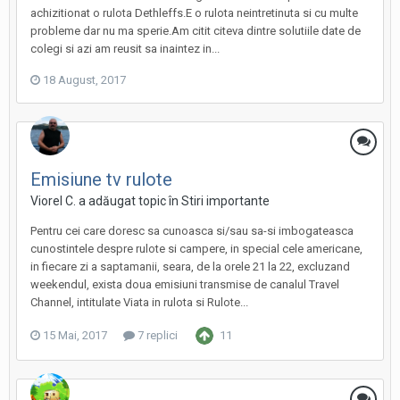
achizitionat o rulota Dethleffs.E o rulota neintretinuta si cu multe
probleme dar nu ma sperie.Am citit citeva dintre solutiile date de
colegi si azi am reusit sa inaintez in...
18 August, 2017
Emisiune tv rulote
Viorel C. a adăugat topic în
Stiri importante
Pentru cei care doresc sa cunoasca si/sau sa-si imbogateasca
cunostintele despre rulote si campere, in special cele americane,
in fiecare zi a saptamanii, seara, de la orele 21 la 22, excluzand
weekendul, exista doua emisiuni transmise de canalul Travel
Channel, intitulate Viata in rulota si Rulote...
15 Mai, 2017
7 replici
11