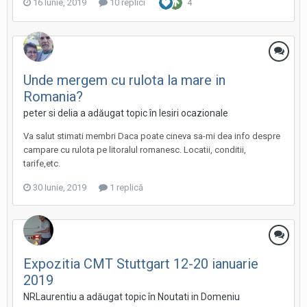
16 Iunie, 2019
10 replici
4
Unde mergem cu rulota la mare in
Romania?
peter si delia a adăugat topic în
Iesiri ocazionale
Va salut stimati membri Daca poate cineva sa-mi dea info despre
campare cu rulota pe litoralul romanesc. Locatii, conditii,
tarife,etc.
30 Iunie, 2019
1 replică
Expozitia CMT Stuttgart 12-20 ianuarie
2019
NRLaurentiu a adăugat topic în
Noutati in Domeniu