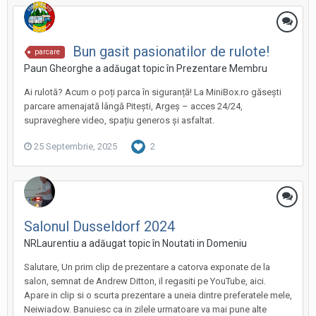
Bun gasit pasionatilor de rulote!
parcare
Paun Gheorghe a adăugat topic în
Prezentare Membru
Ai rulotă? Acum o poți parca în siguranță! La MiniBox.ro găsești
parcare amenajată lângă Pitești, Argeș – acces 24/24,
supraveghere video, spațiu generos și asfaltat.
25 Septembrie, 2025
2
Salonul Dusseldorf 2024
NRLaurentiu a adăugat topic în
Noutati in Domeniu
Salutare, Un prim clip de prezentare a catorva exponate de la
salon, semnat de Andrew Ditton, il regasiti pe YouTube, aici.
Apare in clip si o scurta prezentare a uneia dintre preferatele mele,
Neiwiadow. Banuiesc ca in zilele urmatoare va mai pune alte