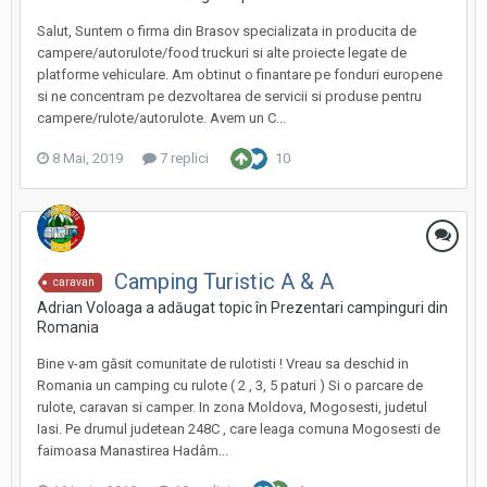
Salut, Suntem o firma din Brasov specializata in producita de
campere/autorulote/food truckuri si alte proiecte legate de
platforme vehiculare. Am obtinut o finantare pe fonduri europene
si ne concentram pe dezvoltarea de servicii si produse pentru
campere/rulote/autorulote. Avem un C...
8 Mai, 2019
7 replici
10
Camping Turistic A & A
caravan
Adrian Voloaga a adăugat topic în
Prezentari campinguri din
Romania
Bine v-am găsit comunitate de rulotisti ! Vreau sa deschid in
Romania un camping cu rulote ( 2 , 3, 5 paturi ) Si o parcare de
rulote, caravan si camper. In zona Moldova, Mogosesti, judetul
Iasi. Pe drumul judetean 248C , care leaga comuna Mogosesti de
faimoasa Manastirea Hadâm...