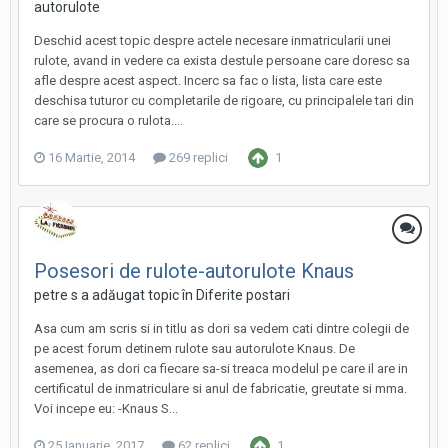
autorulote
Deschid acest topic despre actele necesare inmatricularii unei
rulote, avand in vedere ca exista destule persoane care doresc sa
afle despre acest aspect. Incerc sa fac o lista, lista care este
deschisa tuturor cu completarile de rigoare, cu principalele tari din
care se procura o rulota....
16 Martie, 2014
269 replici
1
Posesori de rulote-autorulote Knaus
petre s a adăugat topic în
Diferite postari
Asa cum am scris si in titlu as dori sa vedem cati dintre colegii de
pe acest forum detinem rulote sau autorulote Knaus. De
asemenea, as dori ca fiecare sa-si treaca modelul pe care il are in
certificatul de inmatriculare si anul de fabricatie, greutate si mma.
Voi incepe eu: -Knaus S...
25 Ianuarie, 2017
62 replici
1