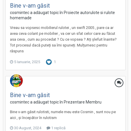
Bine v-am găsit
cosmintec a adăugat topic în
Proiecte autorulote si rulote
homemade
Vreau sa vopsesc mobilierul rulotei , un swift 2005 , pare ca ar
avea ceva colant pe mobilier , va cer un sfat celor care au făcut
asa ceva , cum au procedat ? Cu ce vopsea ? Ați șlefuit înainte?
Tot procesul dacă puteți sa îmi spuneți. Mulțumesc pentru
răspuns
5 Ianuarie, 2025
1
Bine v-am găsit
cosmintec a adăugat topic în
Prezentare Membru
Bine v-am găsit rulotisti, numele meu este Cosmin , sunt nou pe
aici , și începător în rulotism
30 August, 2024
1 replică