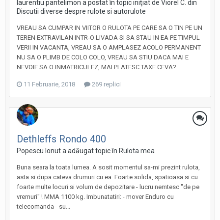
laurentiu pantelimon a postat în topic iniţiat de Viorel C. din
Discutii diverse despre rulote si autorulote
VREAU SA CUMPAR IN VIITOR O RULOTA PE CARE SA O TIN PE UN
TEREN EXTRAVILAN INTR-O LIVADA SI SA STAU IN EA PE TIMPUL
VERII IN VACANTA, VREAU SA O AMPLASEZ ACOLO PERMANENT
NU SA O PLIMB DE COLO COLO, VREAU SA STIU DACA MAI E
NEVOIE SA O INMATRICULEZ, MAI PLATESC TAXE CEVA?
11 Februarie, 2018
269 replici
Dethleffs Rondo 400
Popescu Ionut a adăugat topic în
Rulota mea
Buna seara la toata lumea. A sosit momentul sa-mi prezint rulota,
asta si dupa cateva drumuri cu ea. Foarte solida, spatioasa si cu
foarte multe locuri si volum de depozitare - lucru nemtesc "de pe
vremuri" ! MMA 1100 kg. Imbunatatiri: - mover Enduro cu
telecomanda - su...