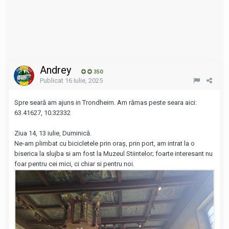
Andrey
350
Publicat
16 Iulie, 2025
Spre seară am ajuns in Trondheim. Am rămas peste seara aici:
63.41627, 10.32332
Ziua 14, 13 iulie, Duminică.
Ne-am plimbat cu bicicletele prin oraș, prin port, am intrat la o
biserica la slujba si am fost la Muzeul Stiintelor; foarte interesant nu
foar pentru cei mici, ci chiar si pentru noi.