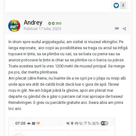
2
Andrey
350
Publicat
17 Iulie, 2025
In drum spre sudul argipelagului, am vizitat si muzeul vikingilor. Pe
langa exponate, aici copii au posibilitatea sa traga cu arcul sa înfigă
topoare in ținte, sa se plimbe cu caii, sa se bata cu perne sau sa
arunce potcoave la ținte si chiar sa se plimbe cu o barca cu pânze.
Toate acestea sunt la vreo 1200 metri de muzeul pricipal. Se merge
pe jos, dar merita plimbarea.
Am plecat către Reine, nu înainte de a ne opri pe o plaja cu nisip alb
unde apa era atât de caldă încât dacă luai o gura de apă făceai
roșu in gât. Ne-am băgat până la glezne, apoi am plecat mai
departe cu gândul de a găsi o parcare cat mai aproape de traseul
Reinebringen. E greu cu parcările gratuite aici. Seara abia am prins
loc aici.