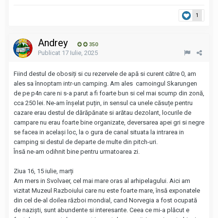
1
Andrey
350
Publicat
17 Iulie, 2025
Fiind destul de obosiți si cu rezervele de apă si curent către 0, am
ales sa înnoptam intr-un camping. Am ales camoingul Skarungen
de pe p4n care ni s-a parut a fi foarte bun si cel mai scump din zonă,
cca 250 lei. Ne-am înșelat puțin, in sensul ca unele căsuțe pentru
cazare erau destul de dărăpănate si arătau dezolant, locurile de
campare nu erau foarte bine organizate, deversarea apei gri si negre
se facea in același loc, la o gura de canal situata la intrarea in
camping si destul de departe de multe din pitch-uri.
Însă ne-am odihnit bine pentru urmatoarea zi.
Ziua 16, 15 iulie, marți
Am mers in Svolvaer, cel mai mare oras al arhipelagului. Aici am
vizitat Muzeul Razboiului care nu este foarte mare, însă exponatele
din cel de-al doilea război mondial, cand Norvegia a fost ocupată
de naziști, sunt abundente si interesante. Ceea ce mi-a plăcut e