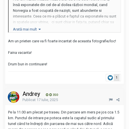
însă exponatele din cel de-al doilea război mondial, cand
Norvegia a fost ocupată de naziști, sunt abundente si
interesante. Ceea ce mi-a plăcut e faptul ca exponatele nu sunt
in spatele unor vitrine, ci sunt chiar in fața ta, putand chiar sa
le atinci, ceea ce nu e recomandat.
Arată mai mult
Am un prieten care va fi foarte incantat de aceasta fotografie/loc!
Faina vacanta!
Drum bun in continuare!
1
Andrey
350
Publicat
17 Iulie, 2025
Pe la 11.00 am plecat pe traseu. Din parcare am mers pe jos cca 1.5
km. Punctul de intrare pe poteca este la capatul sudic al primului
tunel când te îndrepți din parcarea de mai sus către nord. Adică