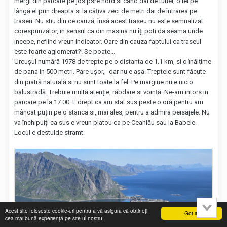
mergi din parcare pe jos psre nord si când dai de tunel, o iei pe
lângă el prin dreapta si la câțiva zeci de metri dai de întrarea pe
traseu. Nu stiu din ce cauză, însă acest traseu nu este semnalizat
corespunzător, in sensul ca din masina nu îți poti da seama unde
incepe, nefiind vreun indicator. Oare din cauza faptului ca traseul
este foarte aglomerat?! Se poate...
Urcușul numără 1978 de trepte pe o distanta de 1.1 km, si o înălțime
de pana in 500 metri. Pare ușor, dar nu e așa. Treptele sunt făcute
din piatră naturală si nu sunt toate la fel. Pe margine nu e nicio
balustradă. Trebuie multă atenție, răbdare si voință. Ne-am intors in
parcare pe la 17.00. E drept ca am stat sus peste o oră pentru am
mâncat puțin pe o stanca si, mai ales, pentru a admira peisajele. Nu
va închipuiți ca sus e vreun platou ca pe Ceahlău sau la Babele.
Locul e destulde stramt.
Acest site foloseste cookie-uri pentru a vă asigura că obțineți
Got it!
cea mai bună experiență pe site-ul nostru.