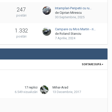
Intamplari-Peripetii cu ru…
247
de Ciprian Mirescu
postări
30 Septembrie, 2025
Campare cu Mos Martin - ri…
1.332
de Roland Stanciu
postări
7 Aprilie, 2024
SORTARE DUPĂ
17
replici
Mihai-Arad
6.549
vizualizări
13 Decembrie, 2017