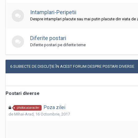
Intamplari-Peripetii
Despre intamplari placute sau mai putin placute din viata de zi 
Diferite postari
Diferite postari pe diferite teme
6 SUBIECTE DE DISCUŢIE ÎN ACEST FORUM DESPRE POSTARI DIVERSE
Postari diverse
Poza zilei
photocucaracter
de
Mihai-Arad
,
16 Octombrie, 2017