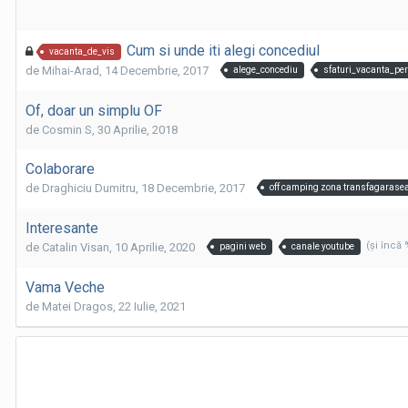
Cum si unde iti alegi concediul
vacanta_de_vis
de
Mihai-Arad
,
14 Decembrie, 2017
alege_concediu
sfaturi_vacanta_per
Of, doar un simplu OF
de
Cosmin S
,
30 Aprilie, 2018
Colaborare
de
Draghiciu Dumitru
,
18 Decembrie, 2017
off camping zona transfagarase
Interesante
(şi încă
de
Catalin Visan
,
10 Aprilie, 2020
pagini web
canale youtube
Vama Veche
de
Matei Dragos
,
22 Iulie, 2021