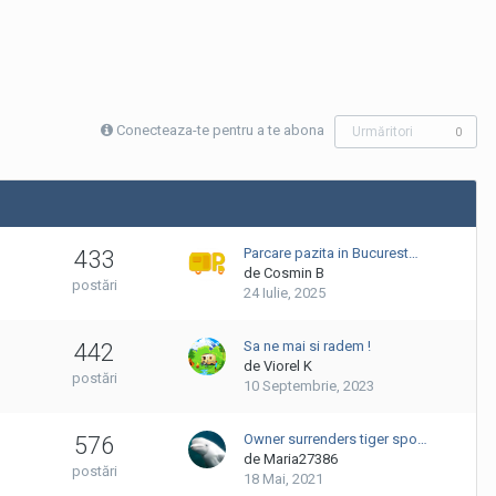
Conecteaza-te pentru a te abona
Urmăritori
0
Parcare pazita in Bucurest…
433
de Cosmin B
postări
24 Iulie, 2025
Sa ne mai si radem !
442
de Viorel K
postări
10 Septembrie, 2023
Owner surrenders tiger spo…
576
de Maria27386
postări
18 Mai, 2021