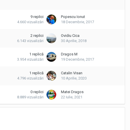
9
replici
Popescu Ionut
4.660
vizualizări
18 Decembrie, 2017
2
replici
Ovidiu Cica
6.143
vizualizări
30 Aprilie, 2018
1
replică
Dragos M
3.954
vizualizări
19 Decembrie, 2017
1
replică
Catalin Visan
4.796
vizualizări
10 Aprilie, 2020
0
replici
Matei Dragos
8.889
vizualizări
22 Iulie, 2021