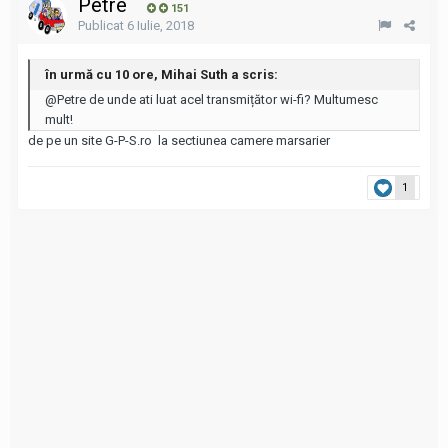
Petre
151
Publicat
6 Iulie, 2018
în urmă cu 10 ore, Mihai Suth a scris:
@Petre
de unde ati luat acel transmițător wi-fi? Multumesc
mult!
de pe un site G-P-S.ro la sectiunea camere marsarier
1