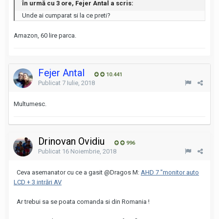
în urmă cu 3 ore, Fejer Antal a scris:
Unde ai cumparat si la ce preti?
Amazon, 60 lire parca.
Fejer Antal
10.441
Publicat
7 Iulie, 2018
Multumesc.
Drinovan Ovidiu
996
Publicat
16 Noiembrie, 2018
Ceva asemanator cu ce a gasit
@Dragos M
:
AHD 7 "monitor auto
LCD + 3 intrări AV
Ar trebui sa se poata comanda si din Romania !