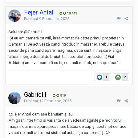
Fejer Antal
10.441
Publicat
9 Februarie, 2025
Salutare
@Gabriel I
Și eu am cameră cu wifi, însă montat de către primul proprietar in
Germania. Se activează când introduc în marșarier. Trebuie câteva
secunde până când apare imaginea, dacă sunt în mișcare lângă
clădiri merge destul de bruiat. La autorulota precedent ( Fiat
Adriatic) am avut cameră cu fir, era mult mai ok, net superioară!
1
2
Gabriel I
919
Publicat
12 Februarie, 2025
@Fejer Antal
cam așa bănuiam și eu.
Am găsit între timp și varianta de a vedea imaginile pe monitorul
mașinii dar mi se pare prea mare bătaia de cap și costul pt ce face
vs cat de mult as folosi sistemul asta, așa ca …renunț . 😉