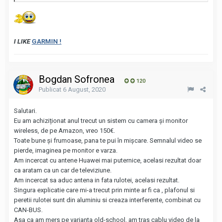
I LIKE
GARMIN !
Bogdan Sofronea
120
Publicat
6 August, 2020
Salutari.
Eu am achiziționat anul trecut un sistem cu camera și monitor
wireless, de pe Amazon, vreo 150€.
Toate bune și frumoase, pana te pui în mișcare. Semnalul video se
pierde, imaginea pe monitor e varza.
Am incercat cu antene Huawei mai puternice, acelasi rezultat doar
ca aratam ca un car de televiziune.
Am incercat sa aduc antena in fata rulotei, acelasi rezultat.
Singura explicatie care mi-a trecut prin minte ar fi ca , plafonul si
peretii rulotei sunt din aluminiu si creaza interferente, combinat cu
CAN-BUS.
Asa ca am mers pe varianta old-school, am tras cablu video de la