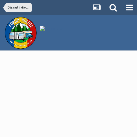
Discutii diverse despre rulote si autorulote