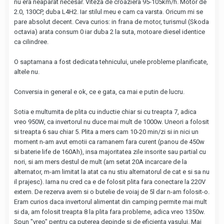
nu era neaparat necesar. Viteza de croaziera 95-105km/h. Motor de
2.0, 130CP, duba L4H2. Iar stilul meu e cam ca varsta. Oricum mi se
pare absolut decent. Ceva curios: in frana de motor, turismul (Skoda
octavia) arata consum 0 iar duba 2 la suta, motoare diesel identice
ca cilindree.
O saptamana a fost dedicata tehnicului, unele probleme planificate,
altele nu.
Conversia in general e ok, ce e gata, ca mai e putin de lucru.
Sotia e multumita de plita cu inductie chiar si cu treapta 7, adica
vreo 950W, ca invertorul nu duce mai mult de 1000w. Uneori a folosit
si treapta 6 sau chiar 5. Plita a mers cam 10-20 min/zi si in nici un
moment n-am avut emotii ca ramanem fara curent (panou de 450w
si baterie life de 160Ah), insa majoritatea zile insorite sau partial cu
nori, si am mers destul de mult (am setat 20A incarcare de la
alternator, m-am limitat la atat ca nu stiu alternatorul de cat e si sa nu
il prajesc). Iarna nu cred ca e de folosit plita fara conectare la 220V
extern. De rezerva avem si o butelie de voiaj de 5l dar n-am folosit-o.
Eram curios daca invertorul alimentat din camping permite mai mult
si da, am folosit treapta 8 la plita fara probleme, adica vreo 1350w.
Spun "vreo" pentru ca puterea depinde si de eficienta vasului. Mai