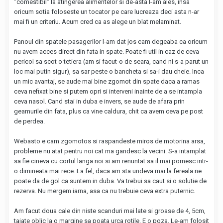
"comestibil" la atingerea alimentelor si de-asta l-am ales, insa
oricum sotia foloseste un tocator pe care lucreaza deci asta n-ar
mai fi un criteriu. Acum cred ca as alege un blat melaminat.
Panoul din spatele pasagerilor l-am dat jos cam degeaba ca oricum
nu avem acces direct din fata in spate. Poate fi util in caz de ceva
pericol sa scot o tetiera (am si facut-o de seara, cand ni s-a parut un
loc mai putin sigur), sa sar peste o bancheta si sa-i dau cheie. Inca
un mic avantaj, se aude mai bine zgomot din spate daca a ramas
ceva nefixat bine si putem opri si interveni inainte de a se intampla
ceva nasol. Cand stai in duba e invers, se aude de afara prin
geamurile din fata, plus ca vine caldura, chit ca avem ceva pe post
de perdea.
Webasto e cam zgomotos si raspandeste miros de motorina arsa,
probleme nu atat pentru noi cat ma gandesc la vecini. S-a intamplat
sa fie cineva cu cortul langa noi si am renuntat sa il mai pornesc intr-
o dimineata mai rece. La fel, daca am sta undeva mai la fereala ne
poate da de gol ca suntem in duba. Va trebui sa caut si o solutie de
rezerva. Nu mergem iarna, asa ca nu trebuie ceva extra puternic.
Am facut doua cale din niste scanduri mai late si groase de 4, 5cm,
taiate oblic la o margine sa poata urca rotile. E o poza. Le-am folosit