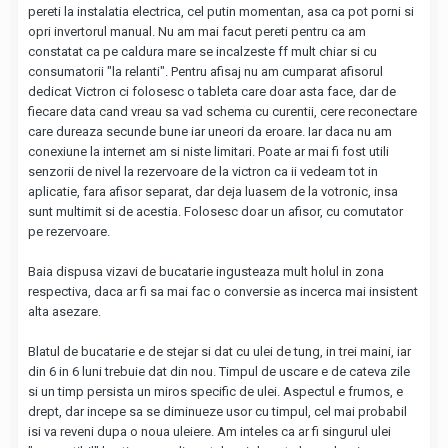
pereti la instalatia electrica, cel putin momentan, asa ca pot porni si
opri invertorul manual. Nu am mai facut pereti pentru ca am
constatat ca pe caldura mare se incalzeste ff mult chiar si cu
consumatorii "la relanti". Pentru afisaj nu am cumparat afisorul
dedicat Victron ci folosesc o tableta care doar asta face, dar de
fiecare data cand vreau sa vad schema cu curentii, cere reconectare
care dureaza secunde bune iar uneori da eroare. Iar daca nu am
conexiune la internet am si niste limitari. Poate ar mai fi fost utili
senzorii de nivel la rezervoare de la victron ca ii vedeam tot in
aplicatie, fara afisor separat, dar deja luasem de la votronic, insa
sunt multimit si de acestia. Folosesc doar un afisor, cu comutator
pe rezervoare.
Baia dispusa vizavi de bucatarie ingusteaza mult holul in zona
respectiva, daca ar fi sa mai fac o conversie as incerca mai insistent
alta asezare.
Blatul de bucatarie e de stejar si dat cu ulei de tung, in trei maini, iar
din 6 in 6 luni trebuie dat din nou. Timpul de uscare e de cateva zile
si un timp persista un miros specific de ulei. Aspectul e frumos, e
drept, dar incepe sa se diminueze usor cu timpul, cel mai probabil
isi va reveni dupa o noua uleiere. Am inteles ca ar fi singurul ulei