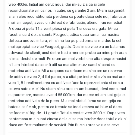
vreo 400lei. Initial am cerut noua, dar mi-au zis ca si cele
reconditionate vin ca noi, in cutie, cu garantie 2 ani. M-am razgandit
si am ales reconditionata pe ideea ca poate daca cele noi, fabricate
mai la inceput, aveau un defect de fabricatie, ulterior l-au remediat.
A doua zi pe la 11 a venit piesa si pe la 1 si ceva era gata. Mi-au
facut si card de asistenta Peugeot, adica daca raman cu masina
defecta undeva in tara, vin si ma iau pe platforma si ma duc la cel
mai apropiat service Peugeot, gratis. Desi in service era un balamuc
adevarat de clienti, unul dintre frati a mers in proba cu mine prin oras
si inca destul de mult. Pe drum am mai vorbit una-alta despre masini
si l-am intrebat daca ar fi util sa mai alimentez cand si cand cu
motorina aditivata. Mi-a raspuns ca oricum masina are un rezervor
de aditiv de vreo 2, 4 litri parca, s-a uitat pe tester si a zis ca mai are
vreo 1, 8 l, realimentarea cu aditiv se face la reprezentanta si costa
cateva sute de lei. Nu stiam si nu prea m-am bucurat, desi consumul
nu pare mare, masina avand 85.000km, dar macar mi-am luat grija cu
motorina aditivata de la peco. M-a mai sfatuit iarna sa am grija ca
bateria sa fie ok, pentru ca trebuie sa incalzeasca ad blue-ul daca
se face mai frig de -11 grade. Totul a costat vreo 3800lei. Dupa vreo
saptamana m-a sunat cineva de la ei sa ma intrebe daca totul e ok si
daca am fost multumit de servicii. Prin Buc nu prea vezi asa ceva.