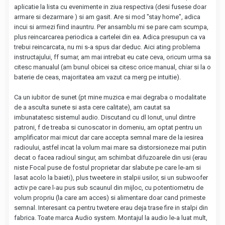
aplicatie la lista cu evenimente in ziua respectiva (desi fusese doar
armare si dezarmare ) si am gasit. Are si mod "stay home", adica
incui si armezi fiind inauntru. Per ansamblu mi se pare cam scumpa,
plus reincarcarea periodica a cartelei din ea. Adica presupun ca va
trebui reincarcata, nu mi s-a spus dar deduc. Aici ating problema
instructajului, ff sumar, am mai intrebat eu cate ceva, oricum urma sa
citesc manualul (am bunul obicei sa citesc orice manual, chiar si la o
baterie de ceas, majoritatea am vazut ca merg pe intuitie).
Ca un iubitor de sunet (pt mine muzica e mai degraba o modalitate
de a asculta sunete si asta cere calitate), am cautat sa
imbunatatesc sistemul audio. Discutand cu dl Ionut, unul dintre
patroni, f de treaba si cunoscator in domeniu, am optat pentru un
amplificator mai micut dar care accepta semnal mare de la iesirea
radioului, astfel incat la volum mai mare sa distorsioneze mai putin
decat o facea radioul singur, am schimbat difuzoarele din usi (erau
niste Focal puse de fostul proprietar dar slabute pe care le-am si
lasat acolo la baieti), plus tweetere in stalpii usilor, si un subwoofer
activ pe care l-au pus sub scaunul din mijloc, cu potentiometru de
volum propriu (la care am acces) si alimentare doar cand primeste
semnal. Interesant ca pentru twetere erau deja trase fire in stalpi din
fabrica. Toate marca Audio system. Montajul la audio le-a luat mult,