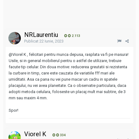
NRLaurentiu
2.113
Publicat
22 Iunie, 2023
@Viorel K
, felicitari pentru munca depusa, rasplata va fi pe masura!
Usile, si in general mobilierul pentru o astfel de utilizare, trebuie
facute tip celular. Din doua motive: reducerea greutatii si rezistenta
la curbare in timp, care este cauzata de variatiile fff mari ale
umiditatii. Asa ca pana nu vei pune macar un cadru in spatele
placajului, nu vei avea planeitate. Ca o observatie particulara, daca
adopti metoda celulara, foloseste un placaj mult mai subtire, de 3
mm sau maxim 4 mm.
Spor!
Viorel K
334