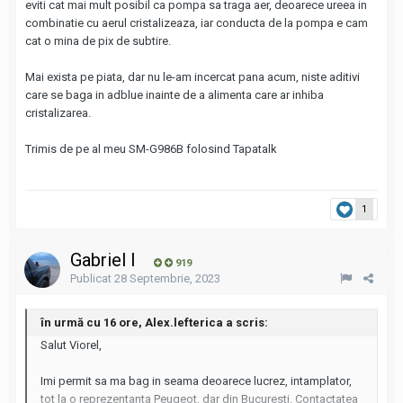
eviti cat mai mult posibil ca pompa sa traga aer, deoarece ureea in
combinatie cu aerul cristalizeaza, iar conducta de la pompa e cam
cat o mina de pix de subtire.
Mai exista pe piata, dar nu le-am incercat pana acum, niste aditivi
care se baga in adblue inainte de a alimenta care ar inhiba
cristalizarea.
Trimis de pe al meu SM-G986B folosind Tapatalk
1
Gabriel I
919
Publicat
28 Septembrie, 2023
în urmă cu 16 ore, Alex.lefterica a scris:
Salut Viorel,
Imi permit sa ma bag in seama deoarece lucrez, intamplator,
tot la o reprezentanta Peugeot, dar din Bucuresti. Contactatea