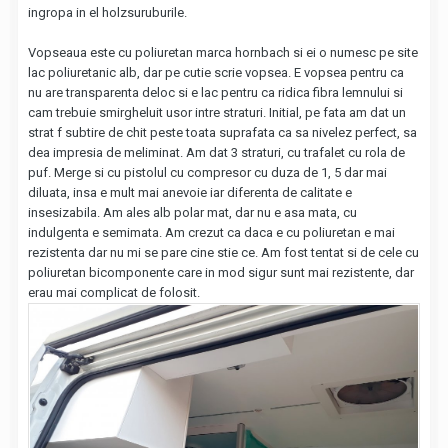
ingropa in el holzsuruburile.
Vopseaua este cu poliuretan marca hornbach si ei o numesc pe site
lac poliuretanic alb, dar pe cutie scrie vopsea. E vopsea pentru ca
nu are transparenta deloc si e lac pentru ca ridica fibra lemnului si
cam trebuie smirgheluit usor intre straturi. Initial, pe fata am dat un
strat f subtire de chit peste toata suprafata ca sa nivelez perfect, sa
dea impresia de meliminat. Am dat 3 straturi, cu trafalet cu rola de
puf. Merge si cu pistolul cu compresor cu duza de 1, 5 dar mai
diluata, insa e mult mai anevoie iar diferenta de calitate e
insesizabila. Am ales alb polar mat, dar nu e asa mata, cu
indulgenta e semimata. Am crezut ca daca e cu poliuretan e mai
rezistenta dar nu mi se pare cine stie ce. Am fost tentat si de cele cu
poliuretan bicomponente care in mod sigur sunt mai rezistente, dar
erau mai complicat de folosit.