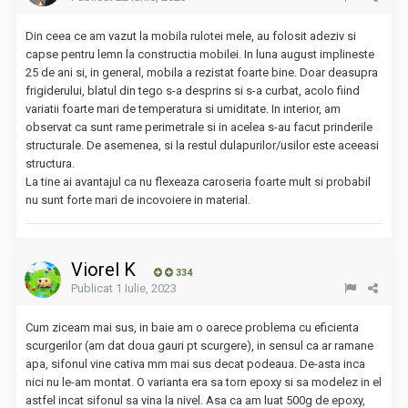
Din ceea ce am vazut la mobila rulotei mele, au folosit adeziv si
capse pentru lemn la constructia mobilei. In luna august implineste
25 de ani si, in general, mobila a rezistat foarte bine. Doar deasupra
frigiderului, blatul din tego s-a desprins si s-a curbat, acolo fiind
variatii foarte mari de temperatura si umiditate. In interior, am
observat ca sunt rame perimetrale si in acelea s-au facut prinderile
structurale. De asemenea, si la restul dulapurilor/usilor este aceeasi
structura.
La tine ai avantajul ca nu flexeaza caroseria foarte mult si probabil
nu sunt forte mari de incovoiere in material.
Viorel K
334
Publicat
1 Iulie, 2023
Cum ziceam mai sus, in baie am o oarece problema cu eficienta
scurgerilor (am dat doua gauri pt scurgere), in sensul ca ar ramane
apa, sifonul vine cativa mm mai sus decat podeaua. De-asta inca
nici nu le-am montat. O varianta era sa torn epoxy si sa modelez in el
astfel incat sifonul sa vina la nivel. Asa ca am luat 500g de epoxy,