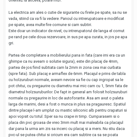
orientez la altceva, poate mdf.
La electrica am ales o cutie de sigurante cu firele pe spate, sa nu se
vada, stiind ca va fi la vedere. Panoul cu intrerupatoare e modificat
pe spate, avea multe fire comune si cam subtiri.
Este doar un indicator de nivel, cu intrerupatorul de langa el comut
pe rand pe cele doua rezervoare, in sus pe apa curata, in jos pe apa
gri.
Partea de completare a mobilierului pana in fata (care imi era ca un
ghimpe ca nu aveam o solutie sigura), este din placaj de 4mm,
partea de jos fiind subtiata cam la 2mm in zona cea mai curbata
(spre fata). Sub placaj e armaflex de 6mm. Placajul e prins de tabla
cu holzuruburi normale, aveam nevoie sa fie cu cap ingropat sa le
pot chitui, cu pregaurire cu diametru mai mic cam cu 1, 5mm fata de
diametrul holzsuruburilor. De fapt in general am folosit holzsuruburi
normale cu pregaurire in loc de autoforante. Asa am avut o paleta
larga de marimi, desi a fost o munca in plus sa pragauresc. Spatiul
dintre placaje l-am umplut cu mastic siliconic alb pentru crapaturi si
apoi vopsit cu totul. Sper sa nu crape in timp. Cumparasem si o
placa din pvc groasa de vreo 3mm mult mai maleabila ca placajul
dar pana la urma am zis sa incerc cu placaj si a mers. Nu stiu daca
pvc-ul se putea chitui si oricum era cam subtire ca sa se poata