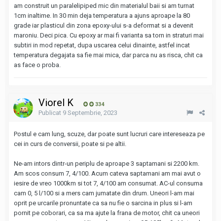
am construit un paralelipiped mic din materialul baii si am turnat
1cm inaltime. In 30 min deja temperatura a ajuns aproape la 80
grade iar plasticul din zona epoxy-ului s-a deformat si a devenit
maroniu. Deci pica. Cu epoxy ar mai fi varianta sa torn in straturi mai
subtiri in mod repetat, dupa uscarea celui dinainte, astfel incat
temperatura degajata sa fie mai mica, dar parca nu as risca, chit ca
as face o proba.
Viorel K
334
Publicat
9 Septembrie, 2023
Postul e cam lung, scuze, dar poate sunt lucruri care intereseaza pe
cei in curs de conversii, poate si pe altii.
Ne-am intors dintr-un periplu de aproape 3 saptamani si 2200 km.
Am scos consum 7, 4/100. Acum cateva saptamani am mai avut o
iesire de vreo 1000km si tot 7, 4/100 am consumat. AC-ul consuma
cam 0, 5 l/100 si a mers cam jumatate din drum. Uneori l-am mai
oprit pe urcarile pronuntate ca sa nu fie o sarcina in plus si l-am
pornit pe coborari, ca sa ma ajute la frana de motor, chit ca uneori