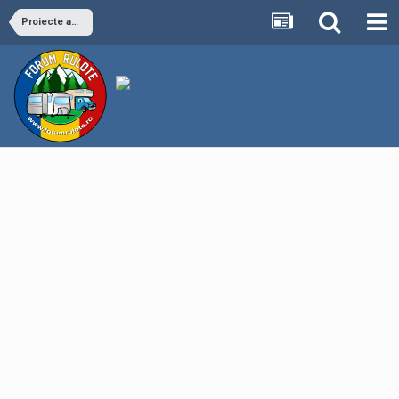
Proiecte autorulote si rulote homemade