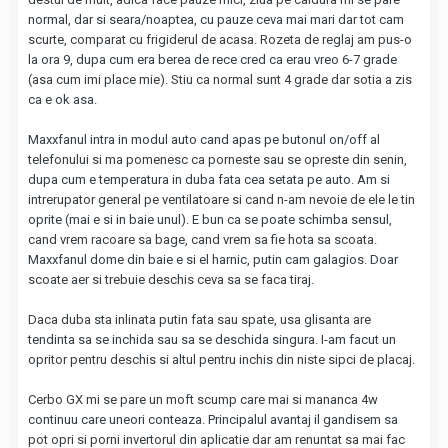
normal, dar si seara/noaptea, cu pauze ceva mai mari dar tot cam
scurte, comparat cu frigiderul de acasa. Rozeta de reglaj am pus-o
la ora 9, dupa cum era berea de rece cred ca erau vreo 6-7 grade
(asa cum imi place mie). Stiu ca normal sunt 4 grade dar sotia a zis
ca e ok asa.
Maxxfanul intra in modul auto cand apas pe butonul on/off al
telefonului si ma pomenesc ca porneste sau se opreste din senin,
dupa cum e temperatura in duba fata cea setata pe auto. Am si
intrerupator general pe ventilatoare si cand n-am nevoie de ele le tin
oprite (mai e si in baie unul). E bun ca se poate schimba sensul,
cand vrem racoare sa bage, cand vrem sa fie hota sa scoata.
Maxxfanul dome din baie e si el harnic, putin cam galagios. Doar
scoate aer si trebuie deschis ceva sa se faca tiraj.
Daca duba sta inlinata putin fata sau spate, usa glisanta are
tendinta sa se inchida sau sa se deschida singura. I-am facut un
opritor pentru deschis si altul pentru inchis din niste sipci de placaj.
Cerbo GX mi se pare un moft scump care mai si mananca 4w
continuu care uneori conteaza. Principalul avantaj il gandisem sa
pot opri si porni invertorul din aplicatie dar am renuntat sa mai fac