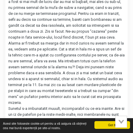
a fost si mai mult de lucru dar au mai si bajbait, mai ales cu sub-ul,
nu primea semnal de la mufa de subw a navigatiei, cand s-au prins
de ce nu merge se terminase programul. Pentru ca eram in tranzit,
sefii au decis sa continue sa termine, baieti cam bombaneau si am
gandit ca decat sa dea rasoleala, am solicitat sa intrerupem si sa
continuam a doua zi. Zis si facut. Ne-au propus "cazarea" peste
noapte in fata service-ului, locul fiind discret, f bun pt asa ceva.
Alarma ar fi trebuit sa mearga dar in mod curios nu aveam semnal la
ea, vedeam asta pe aplicatie. Cat a stat in hala mi-a spus un sef de
la tehnic care m-a ajutat cu configurarea contului pe server, ca de-aia
nu are semnal, afara va avea. Ma intrebam totusi cum la telefon
aveam semnal oriunde si la alarma nu?! Deja imi puneam niste
probleme daca e asa sensibila. A doua zi a mai setat un baiat ceva
undeva si a aparut si semnalul, chiar si in hala. Cu sistemul audio au
terminat pe la 11. Sa mai zic ca au lasat cam murdare plasticele de
pe stalpii in care au montat tweeterele si a trebuit sa cumpar "din
mers" un pufaitor pentru interior auto sa le curat cat era proaspata
mizeria.
Sunetul s-a imbunatatit muuult, incomparabil cu ce era inainte. Are si
un iz de patefon pe la niste medii-inalte, nici membranele nu sunt
rodate complet. Mai e si motorul, se aude destul de tare, mai ales la
Acest site foloseste cookie-uri pentru a vă asigura că obțineți
Got it!
turatie mai mare e deranjant. Probabil o sa mai incerc niste
cea mai bună experiență pe site-ul nostru.
insonorizari pe la capota, poate si usile complet, acum au pus