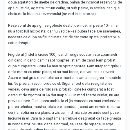
doua agatatori de unelte de gradina, palnia de incarcat rezervorul de
apa cu sticla, agatata intr-un carlig, si sub palnie, in acelasi carlig, e
cheia de la busonul rezervorului (se vad in alta poza).
Rezervorul de apa gri se goleste destul de incet, in peste 10 min si
nu a fost full niciodata, dar nu vad ce i-as putea face. De asemenea,
necesita ca duba sa fie inclinata cat de cat catre spate, preferabil si
catre dreapta.
Frigiderul (Indel b cruise 100), cand merge scoate niste zbarnaieli
din cand in cand, cam nasol noaptea, stiam de cand l-am probat
dupa cumparare. Sotia l-a mai si oprit noaptea. I-am intepenit grilajul
de la motor cu niste placaj si nu mai facea, dar vad ca i-a revenit.
Acum e mai greu de umblat ca e montat si am acces greu in spatele
lui. Nu prea am avut noroc cu el. Sigur a fost de la resigilate, se
vedeau ceva urme de folosire, probabil cine l-a cumparat a fost
deranjat de zgomot si l-a dat inapoi. Si in mod foarte ciudat, nu are
prevazut bec. Eu nu prea umblu la el (in concedii eu sunt exclusiv cu
partea tehnica, masina, biciclete, condus.., cand am nevoie de ceva
cer) iar sotia nu s-a plans, a zis ca fiind mic stie pe unde sunt puse
lucrurile in el. Cam la o saptamana trebuie dezghetat ca face gheata
in congelator. Nu stiu daca e normal, sau asa de repede. Merge
destul de mult, adica face pauze mici, ziua pe caldura mi se pare