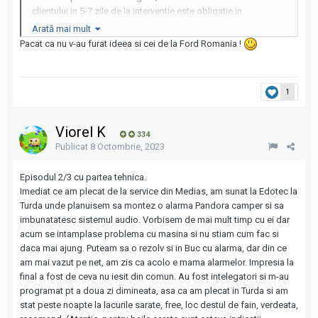
clientului in 5-7 zile de la interventie este obligatie in
standardul de marca. La intervale de timp importatorul oficial
Arată mai mult
din Ro face si el sondajul lui pentru a vedea daca
Pacat ca nu v-au furat ideea si cei de la Ford Romania !
reprezentantele si-au facut treaba, existand chiar si
consecinte pt nerespectatea standardelor.
1
Viorel K
334
Publicat
8 Octombrie, 2023
Episodul 2/3 cu partea tehnica.
Imediat ce am plecat de la service din Medias, am sunat la Edotec la
Turda unde planuisem sa montez o alarma Pandora camper si sa
imbunatatesc sistemul audio. Vorbisem de mai mult timp cu ei dar
acum se intamplase problema cu masina si nu stiam cum fac si
daca mai ajung. Puteam sa o rezolv si in Buc cu alarma, dar din ce
am mai vazut pe net, am zis ca acolo e mama alarmelor. Impresia la
final a fost de ceva nu iesit din comun. Au fost intelegatori si m-au
programat pt a doua zi dimineata, asa ca am plecat in Turda si am
stat peste noapte la lacurile sarate, free, loc destul de fain, verdeata,