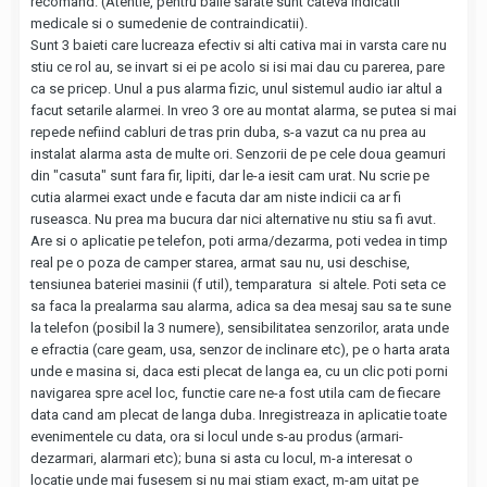
recomand. (Atentie, pentru baile sarate sunt cateva indicatii
medicale si o sumedenie de contraindicatii).
Sunt 3 baieti care lucreaza efectiv si alti cativa mai in varsta care nu
stiu ce rol au, se invart si ei pe acolo si isi mai dau cu parerea, pare
ca se pricep. Unul a pus alarma fizic, unul sistemul audio iar altul a
facut setarile alarmei. In vreo 3 ore au montat alarma, se putea si mai
repede nefiind cabluri de tras prin duba, s-a vazut ca nu prea au
instalat alarma asta de multe ori. Senzorii de pe cele doua geamuri
din "casuta" sunt fara fir, lipiti, dar le-a iesit cam urat. Nu scrie pe
cutia alarmei exact unde e facuta dar am niste indicii ca ar fi
ruseasca. Nu prea ma bucura dar nici alternative nu stiu sa fi avut.
Are si o aplicatie pe telefon, poti arma/dezarma, poti vedea in timp
real pe o poza de camper starea, armat sau nu, usi deschise,
tensiunea bateriei masinii (f util), temparatura si altele. Poti seta ce
sa faca la prealarma sau alarma, adica sa dea mesaj sau sa te sune
la telefon (posibil la 3 numere), sensibilitatea senzorilor, arata unde
e efractia (care geam, usa, senzor de inclinare etc), pe o harta arata
unde e masina si, daca esti plecat de langa ea, cu un clic poti porni
navigarea spre acel loc, functie care ne-a fost utila cam de fiecare
data cand am plecat de langa duba. Inregistreaza in aplicatie toate
evenimentele cu data, ora si locul unde s-au produs (armari-
dezarmari, alarmari etc); buna si asta cu locul, m-a interesat o
locatie unde mai fusesem si nu mai stiam exact, m-am uitat pe