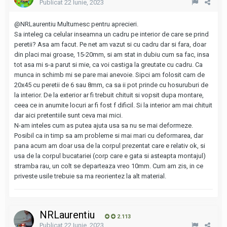
Publicat
22 Iunie, 2023
@NRLaurentiu
Multumesc pentru aprecieri.
Sa inteleg ca celular inseamna un cadru pe interior de care se prind
peretii? Asa am facut. Pe net am vazut si cu cadru dar si fara, doar
din placi mai groase, 15-20mm, si am stat in dubiu cum sa fac, insa
tot asa mi s-a parut si mie, ca voi castiga la greutate cu cadru. Ca
munca in schimb mi se pare mai anevoie. Sipci am folosit cam de
20x45 cu peretii de 6 sau 8mm, ca sa ii pot prinde cu hosuruburi de
la interior. De la exterior ar fi trebuit chituit si vopsit dupa montare,
ceea ce in anumite locuri ar fi fost f dificil. Si la interior am mai chituit
dar aici pretentiile sunt ceva mai mici.
N-am inteles cum as putea ajuta usa sa nu se mai deformeze.
Posibil ca in timp sa am probleme si mai mari cu deformarea, dar
pana acum am doar usa de la corpul prezentat care e relativ ok, si
usa de la corpul bucatariei (corp care e gata si asteapta montajul)
stramba rau, un colt se departeaza vreo 10mm. Cum am zis, in ce
priveste usile trebuie sa ma reorientez la alt material.
NRLaurentiu
2.113
Publicat
22 Iunie, 2023