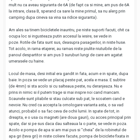
mult nu ca aveau siguranta de 6A (de fapt ca si mine, am pus de 6A
la intrare, clasa B, sperand ca sare la mine primul, sa nu alerg prin
camping dupa cineva sa vina sa ridice siguranta).
Am ales sa tinem bicicletele inauntru, pe niste suporti facuti, chit ca
ocupa loc si ingusteaza putin accesul la iesire, se vede in
poze. Rotile de fata sunt sus, deasupra pasagerilor, in niste huse.
Tot acolo, in rama etajerei, au ramas niste piulite niutuibile de la
panoul despartitor si am pus 3 suruburi lungi de care am agatat
umerasele cu haine.
Locul de masa, desi initial era gandit in fata, acum e in spate, dupa
baie. In poza se vede un placaj peste pat, acela e masa. E subtire
(de 4mm) si sta acolo si cu salteaua peste, nu deranjeaza. Nu e
prins in nimic si il putem trage si mai inspre noi cand mancam.
Scaunele sunt pliabile si stau culcate sub pat, le scoatem cand e
nevoie. Nu cred ca accepta la omologare varianta asta, o sa vad
atunci, probabil o sa fac ceva de ochii lumii. In spate de tot, in
dreapta, e o usa cu magneti (are doua gauri), cu acces principal prin
spate, dar si pe sus daca dau salteaua la o parte, se vede in poza.
Acolo e pompa de apa si am mai pus si "cheia" de la robinetul de
apa gri (teva gri) in niste coliere facute, pompa de biciclete fixata in