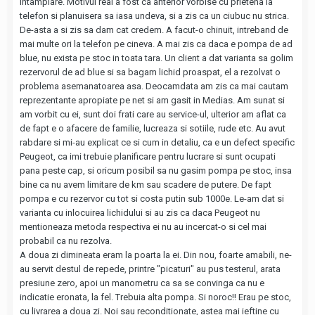
intamplare. Motivul real a fost ca anterior vorbise cu prietena la
telefon si planuisera sa iasa undeva, si a zis ca un ciubuc nu strica.
De-asta a si zis sa dam cat credem. A facut-o chinuit, intreband de
mai multe ori la telefon pe cineva. A mai zis ca daca e pompa de ad
blue, nu exista pe stoc in toata tara. Un client a dat varianta sa golim
rezervorul de ad blue si sa bagam lichid proaspat, el a rezolvat o
problema asemanatoarea asa. Deocamdata am zis ca mai cautam
reprezentante apropiate pe net si am gasit in Medias. Am sunat si
am vorbit cu ei, sunt doi frati care au service-ul, ulterior am aflat ca
de fapt e o afacere de familie, lucreaza si sotiile, rude etc. Au avut
rabdare si mi-au explicat ce si cum in detaliu, ca e un defect specific
Peugeot, ca imi trebuie planificare pentru lucrare si sunt ocupati
pana peste cap, si oricum posibil sa nu gasim pompa pe stoc, insa
bine ca nu avem limitare de km sau scadere de putere. De fapt
pompa e cu rezervor cu tot si costa putin sub 1000e. Le-am dat si
varianta cu inlocuirea lichidului si au zis ca daca Peugeot nu
mentioneaza metoda respectiva ei nu au incercat-o si cel mai
probabil ca nu rezolva.
A doua zi dimineata eram la poarta la ei. Din nou, foarte amabili, ne-
au servit destul de repede, printre "picaturi" au pus testerul, arata
presiune zero, apoi un manometru ca sa se convinga ca nu e
indicatie eronata, la fel. Trebuia alta pompa. Si noroc!! Erau pe stoc,
cu livrarea a doua zi. Noi sau reconditionate, astea mai ieftine cu