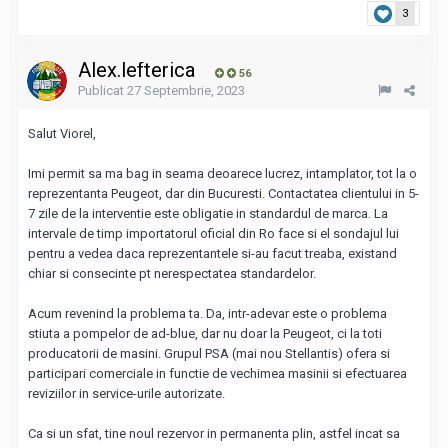
3
Alex.lefterica
56
Publicat
27 Septembrie, 2023
Salut Viorel,
Imi permit sa ma bag in seama deoarece lucrez, intamplator, tot la o
reprezentanta Peugeot, dar din Bucuresti. Contactatea clientului in 5-
7 zile de la interventie este obligatie in standardul de marca. La
intervale de timp importatorul oficial din Ro face si el sondajul lui
pentru a vedea daca reprezentantele si-au facut treaba, existand
chiar si consecinte pt nerespectatea standardelor.
Acum revenind la problema ta. Da, intr-adevar este o problema
stiuta a pompelor de ad-blue, dar nu doar la Peugeot, ci la toti
producatorii de masini. Grupul PSA (mai nou Stellantis) ofera si
participari comerciale in functie de vechimea masinii si efectuarea
reviziilor in service-urile autorizate.
Ca si un sfat, tine noul rezervor in permanenta plin, astfel incat sa