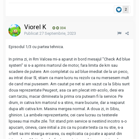
2
Viorel K
334
Publicat
27 Septembrie, 2023
Episodul 1/3 cu partea tehnica.
In prima zi, in Rm Valcea mi-a aparut in bord mesajul "Check Ad blue
system" si s-a aprins martorul de motor, fara limita de km sau
scadere de putere. Am completat cu ad blue imediat de la un peco,
au intrat doar 5l, stiam ca mare lucru nu rezolv ca nu mersesem mult
de cand mai pusesem. Am cautat pe net si am vazut ca la Sibiu sunt
doua reprezentate Peugeot, asa ca am plecat intr-acolo, desi era
cam tarziu, macar dimineata la prima ora puteam fi la service. Pe
drum, in cativa km martorul s-a stins, mare bucurie, dar a reaparut
dupa alti cativa km. Masina mergea normal. A doua zi, in Sibiu,
ghinion. La ambele reprezentante, cei care lucrau cu testerele
lipseau mai multe zile. Tot stand prin service si nestiind incotro s-o
apucam, cineva, care initial a zis ca nu poate testa ca nu stie, s-a
oferit sa imi stearga eroarea, cu explicatia ca poate a aparut din