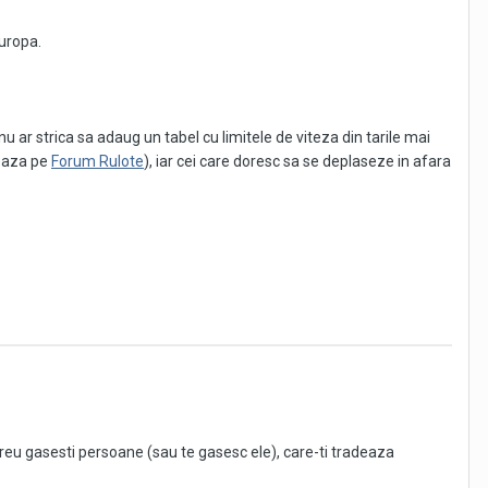
Europa.
nu ar strica sa adaug un tabel cu limitele de viteza din tarile mai
reaza pe
Forum Rulote
), iar cei care doresc sa se deplaseze in afara
e personaje, care ignora mai mereu viteza de deplasare si amenzile
ereu gasesti persoane (sau te gasesc ele), care-ti tradeaza