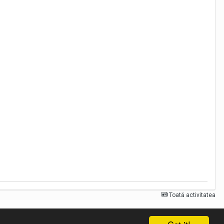
cand spre locurile unde trebuia sa ajung si care pentru care
devar nu merita sa fie ajutati, indiferenta si nepasarea in viata
Toată activitatea