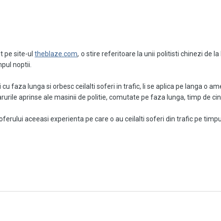
t pe site-ul
theblaze.com
, o stire referitoare la unii politisti chinezi de
pul noptii.
i cu faza lunga si orbesc ceilalti soferi in trafic, li se aplica pe langa o
rurile aprinse ale masinii de politie, comutate pe faza lunga, timp de cin
rului aceeasi experienta pe care o au ceilalti soferi din trafic pe timpul
depse, 61 de soferi au fost depistati folosind incorect faza luminilor de i
 ca poate avea rol negativ asupra sanatatii celor pedepsiti.
xista multi care se declara in favoarea aplicarii acestei legi.