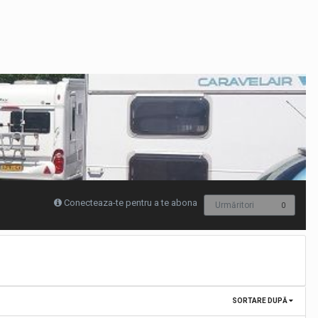
Conecteaza-te pentru a te abona
Urmăritori
0
SORTARE DUPĂ