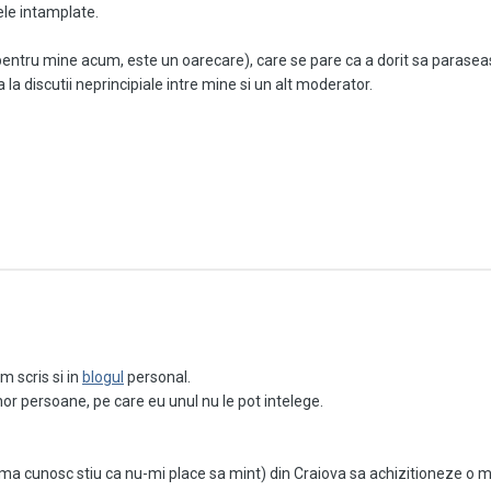
ele intamplate.
pentru mine acum, este un oarecare), care se pare ca a dorit sa parase
a discutii neprincipiale intre mine si un alt moderator.
a comunitate de rulotisti, comunitate in care culmea, s-a putut regasi mai
u l-a tradat, asa cum a facut-o el si incercarea sa de a gasi motive inte
ea sa ne paraseasca, am incercat sa discut cu el telefonic, sa-l conving s
in forum, invocand alte discutii si evitand faptul ca si-a creat un forum, 
ba! Poate sa faca 5 si el si altii, nu ma deranjeaza, fiindca mi-a placut s
re in tine, care te-a promovat moderator, iar tu sa incerci sa "bagi nuia 
m scris si in
blogul
personal.
 gasit alt titlu la forumul lui, decat "despre rulote", titlul
blogului
meu. 
unor persoane, pe care eu unul nu le pot intelege.
orect in viata, iar daca se poate, copieaza ce face altul, ca doar este mul
 ma cunosc stiu ca nu-mi place sa mint) din Craiova sa achizitioneze o m