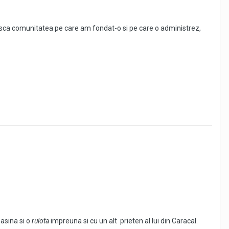
asca comunitatea pe care am fondat-o si pe care o administrez,
 mult de doi ani.
meiate (ar zice el), care pentru mine nici nu sunt de luat in seama!
a se mai gandeasca la pasul pe care doreste sa-l faca. Nu a dorit
lucru ce l-am descoperit in aceeasi zi.
i-mi place concurenta, iar din toate acestea, au de castigat
printre gard" (cum spune o vorba romaneasca), sa-i inseli increderea
Bravos!
t mai usor, decat sa-ti pui mintea la contributie.
asina si o
rulota
impreuna si cu un alt prieten al lui din Caracal.