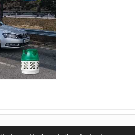
descopera ceva pe traseu), deoarece se cunosteau destul de bine, eu ple
fiindca, oricat imi doresc sa ajut pe cineva, iata ca sunt unii, care intra
aceasta superba masina.
Contactaţi-ne