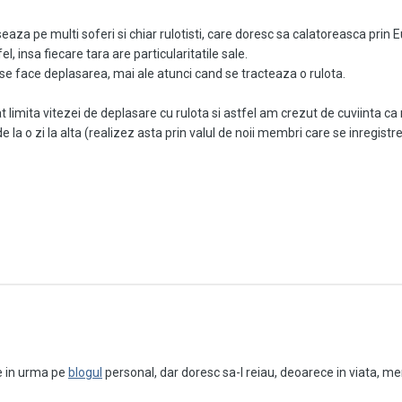
eaza pe multi soferi si chiar rulotisti, care doresc sa calatoreasca prin 
l, insa fiecare tara are particularitatile sale.
re se face deplasarea, mai ale atunci cand se tracteaza o rulota.
t limita vitezei de deplasare cu rulota si astfel am crezut de cuviinta ca 
e la o zi la alta (realizez asta prin valul de noii membri care se inregist
are sunt amplasate radare si care sunt afisate mereu limitele de viteza.
u, este problema lor, fiindca, din experienta proprie, cunosc si astfel d
tradus cu google translate).
me in urma pe
blogul
personal, dar doresc sa-l reiau, deoarece in viata, m