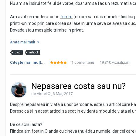
Nu am sa insirui tot felul de vorbe, doar am sa fac un rezumat la c
Am avut un moderator pe
forum
(nu am sa-i dau numele, fiindca 
printr-un mod prin care dorea sa lase in urma ceva ce avea sa duca l
Dovada stau mesajele trimise in privat.
Motivul invocat de catre el, ar fi fost ca nu se regaseste in aceast
Arată mai mult
blog
articol
Ce se intelege!!?
Se intelege faptul ca nu a stiut cum sa se desparta de cineva care n
Citeşte mai mult...
1 comentariu
19.310 vizualizări
La inceput, in dimineata zilei respective a postarii sale cum ca vr
sa-mi zica adevaratul si realul motiv pentru care doreste sa plece d
Multi au inteles ca supararea mea este ca si-a facut forum. Nici vor
Nepasarea costa sau nu?
rulotistii.
Dar, ca sa nu fi sincer si sa tradezi o persoana care a avut increde
de Viorel C.,
3 Mai, 2017
si respectul pe care ti l-a afisat, nu cred ca poate fi corect!
Despre nepasarea in viata a unor persoane, este un articol care l-a
Si culmea culmilor, din toate cuvintele existente in limba romana, nu a
Doresc ca si in acest articol sa scot in evidenta modul de viata al 
Oare, in astfel de momente, cine este de condamnat?!
De ce scriu asta?
Dar cum scriam si la inceputul acestui articol, este cam greu sa fi c
Fiindca am fost in Olanda cu cineva (nu-i dau numele, dar cei care
Rusine!