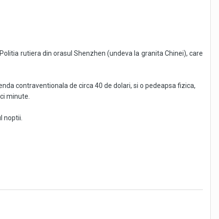
 la Politia rutiera din orasul Shenzhen (undeva la granita Chinei), care
 amenda contraventionala de circa 40 de dolari, si o pedeapsa fizica,
ci minute.
 noptii.
ntalnire, fiind amendati contraventional si obligati sa priveasca