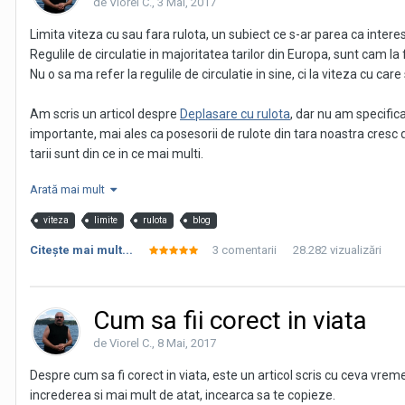
de Viorel C.,
3 Mai, 2017
Este prea stricta pedeapsa guvernului chinez?
Limita viteza cu sau fara rulota, un subiect ce s-ar parea ca interes
Regulile de circulatie in majoritatea tarilor din Europa, sunt cam la fe
Nu o sa ma refer la regulile de circulatie in sine, ci la viteza cu ca
Am scris un articol despre
Deplasare cu rulota
, dar nu am specifica
importante, mai ales ca posesorii de rulote din tara noastra cresc d
tarii sunt din ce in ce mai multi.
Arată mai mult
Ce trebuie retinut, este faptul ca in fiecare tara, exista zone in c
Acum, ca exista destui viteji care nu i-au in considerare acest lucr
viteza
limite
rulota
blog
(care nu sunt deloc mici) sunt cele care le mai potolesc "graba".
Citeşte mai mult...
3 comentarii
28.282 vizualizări
Tabelul care apare in acest articol, este luat de pe un
site
olandez (
Cum sa fii corect in viata
de Viorel C.,
8 Mai, 2017
Despre cum sa fi corect in viata, este un articol scris cu ceva vre
increderea si mai mult de atat, incearca sa te copieze.