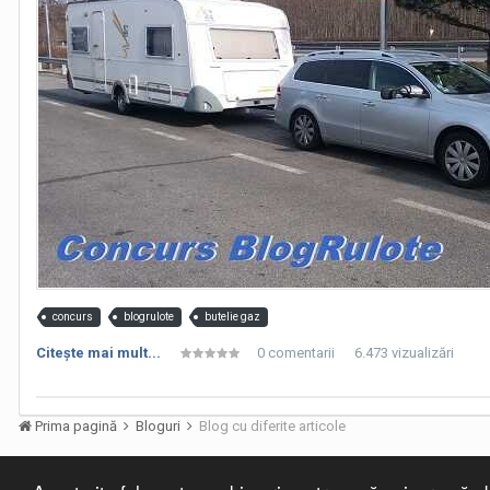
Raspunsul meu:
- mai ai bere? I-a si bea, ca pentru bere ai plecat de acasa.
L-am lasat sa faca deplasarea impreuna cu cel din Caracal (poate 
plecasem de acasa.
Concluzia, aceasta persoana nu va mai face nicio deplasare cu mine, 
este cea care isi pune amprenta pe astfel de caractere.
Adaug 2 imagini facute din mers, pe o autostrada, in Olanda, cu 
concurs
blogrulote
butelie gaz
Citeşte mai mult...
0 comentarii
6.473 vizualizări
Prima pagină
Bloguri
Blog cu diferite articole