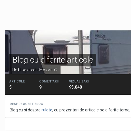
Blog cu diferite articole
Un blog creat de Viorel C.
ARTICOLE
COMENTARII
VIZUALIZARI
5
9
95.848
DESPRE ACEST BLOG
Blog cu si despre
rulote
, cu prezentari de articole pe diferite teme, 