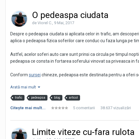
O pedeaspa ciudata
de Viorel C.,
9 Mai, 2017
Despre o pedeapsa ciudata si aplicata celor in trafic, am descoperi
aplica o pedeapsa fizica soferilor care conduc cu faza lunga pe tim
Astfel, acelor soferi auto care sunt prinsi ca circula pe timpul nopti
pedeapsa ce consta in fortarea soferului vinovat sa priveasca in fa
Conform
sursei
chineze, pedeapsa este destinata pentru a oferi sofe
Cu alte cuvinte "ochi pentru ochi".
Arată mai mult
Conform celor descoperite pe net, in prima seara a aplicarii noii pe
trafic
pedeapsa
blog
articol
faza lunga a farurilor aprinse ale masinii de politie
.
Citeşte mai mult...
5 comentarii
38.637 vizualizări
Multi sunt de parere ca aceasta corectie fizica este prea stricta si
Asa consider si eu, mi se pare chiar aiurea, insa sunt constient ca e
Limite viteze cu-fara rulota
Parerea ta care este?