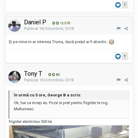
1
Daniel P
12.570
Publicat
18 Octombrie, 2018
Și pe mine m-ar interesa Truma, dacă prețul ar fi atractiv...
1
Tony T
80
Publicat
18 Octombrie, 2018
în urmă cu 5 ore, George B a scris:
Ok, hai ca incep eu. Poze si pret pentru frigider te rog.
Multumesc.
frigider electrolux 500 lei