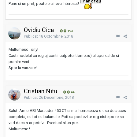
Pune și un preț, poate e cineva interesat!
Ovidiu Cica
193
Publicat
18 Octombrie, 2018
Multumesc Tony!
Caut modelul cu reglaj continuu(potentiometru) al apei calde si
pornire vent.
Spor la vanzare!
Cristian Nitu
44
Publicat
26 Decembrie, 2018
Salut. Am o ABI Marauder 450 CT si ma intereseaza o usa de acces
completa, cu tot cu balamale. Poti sa postezi te rog niste poze sa
vad daca s-ar potrivi . Eventual si un pret.
Multumesc !