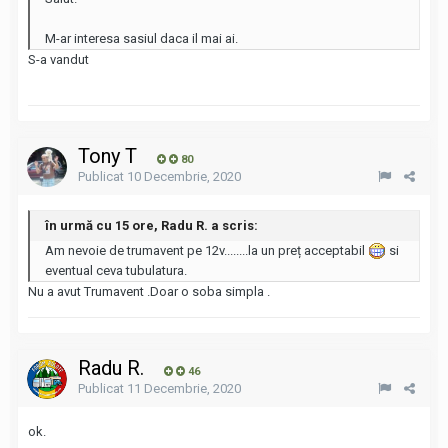
M-ar interesa sasiul daca il mai ai.
S-a vandut
Tony T
80
Publicat
10 Decembrie, 2020
în urmă cu 15 ore, Radu R. a scris:
Am nevoie de trumavent pe 12v........la un preț acceptabil
si
eventual ceva tubulatura.
Nu a avut Trumavent .Doar o soba simpla .
Radu R.
46
Publicat
11 Decembrie, 2020
ok.