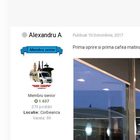
Alexandru A
Publicat
10 Octombrie, 2017
.
Prima oprire si prima cafea matinal
Membru senior
1.637
273 postări
Locatie:
Corbeanca
Varsta: 59