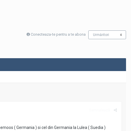
Conecteaza-te pentru a te abona
Urmăritori
4
Semnalează
lzemoos ( Germania ) si cel din Germania la Lulea ( Suedia )