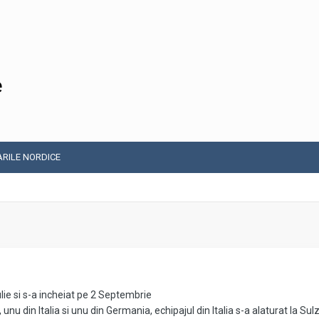
e
ARILE NORDICE
lie si s-a incheiat pe 2 Septembrie
unu din Italia si unu din Germania, echipajul din Italia s-a alaturat la Su