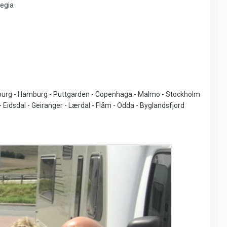
vegia
urzburg - Hamburg - Puttgarden - Copenhaga - Malmo - Stockholm
- Eidsdal - Geiranger - Lærdal - Flåm - Odda - Byglandsfjord