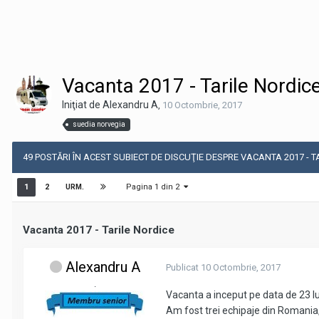
Vacanta 2017 - Tarile Nordic
Iniţiat de Alexandru A
,
10 Octombrie, 2017
suedia norvegia
49 POSTĂRI ÎN ACEST SUBIECT DE DISCUŢIE DESPRE VACANTA 2017 - T
Pagina 1 din 2
1
2
URM.
Vacanta 2017 - Tarile Nordice
Alexandru A
Publicat
10 Octombrie, 2017
.
Vacanta a inceput pe data de 23 Iu
Am fost trei echipaje din Romania, 