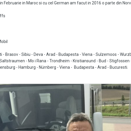
t in Februarie in Maroc si cu cel German am facut in 2016 o parte din Nor
ffs
obil
sti - Brasov - Sibiu - Deva - Arad - Budapesta - Viena - Sulzemoos - W
 - Saltstraumen - Mo i Rana - Trondheim - Kristiansund - Bud - Stigfossen 
- Flensburg - Hamburg - Nürnberg - Viena - Budapesta - Arad - Bucuresti.