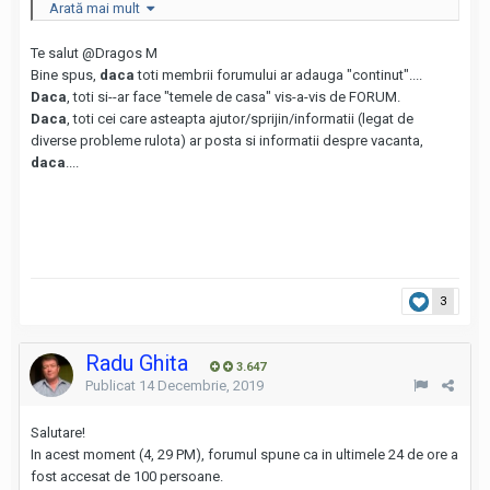
membrii sa adauge cat mai mult continut pe forum
.
Arată mai mult
Te salut
@Dragos M
Bine spus,
daca
toti membrii forumului ar adauga "continut"....
Daca
, toti si--ar face "temele de casa" vis-a-vis de FORUM.
Daca
, toti cei care asteapta ajutor/sprijin/informatii (legat de
diverse probleme rulota) ar posta si informatii despre vacanta,
daca
....
3
Radu Ghita
3.647
Publicat
14 Decembrie, 2019
Salutare!
In acest moment (4, 29 PM), forumul spune ca in ultimele 24 de ore a
fost accesat de 100 persoane.