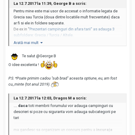
La 12.7.2017 la 11:39, George B a scris:
Pentru mine este mai usor de accesat o informatie legata de
Grecia sau Turcia (doua dintre locatiile mult frecventate) daca
ar fi si ele in foldere separate.
De ex in "
Prezentari campinguri din afara tarii" as adauga 3
subfoldere: Grecia / Turcia / Altele.
Arată mai mult
Daca considerati oportun, ok, daca nu, cautam mai mult
Te salut
@George B
O idee excelenta !
P.S. *Poate primim cadou "sub brad" aceasta optiune, eu, am fost
cu_minte (tot anul 2019)
.
La 12.7.2017 la 12:03, Dragos M a scris:
....
daca
toti membrii forumului vor adauga campinguri cu
descrieri si poze cu siguranta vom adauga subcategorii pe
tari
ma gandesc sa organizam un concurs pentru a
incuraja