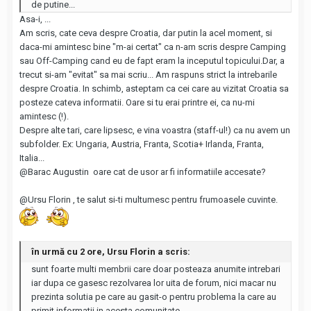
de putine...
Asa-i, ...
Am scris, cate ceva despre Croatia, dar putin la acel moment, si
daca-mi amintesc bine "m-ai certat" ca n-am scris despre Camping
sau Off-Camping cand eu de fapt eram la inceputul topicului.Dar, a
trecut si-am "evitat" sa mai scriu... Am raspuns strict la intrebarile
despre Croatia. In schimb, asteptam ca cei care au vizitat Croatia sa
posteze cateva informatii. Oare si tu erai printre ei, ca nu-mi
amintesc (!).
Despre alte tari, care lipsesc, e vina voastra (staff-ul!) ca nu avem un
subfolder. Ex: Ungaria, Austria, Franta, Scotia+ Irlanda, Franta,
Italia...
@Barac Augustin
oare cat de usor ar fi informatiile accesate?
@Ursu Florin
, te salut si-ti multumesc pentru frumoasele cuvinte.
în urmă cu 2 ore, Ursu Florin a scris:
sunt foarte multi membrii care doar posteaza anumite intrebari
iar dupa ce gasesc rezolvarea lor uita de forum, nici macar nu
prezinta solutia pe care au gasit-o pentru problema la care au
primit informatii in acesta comunitate.