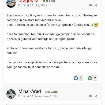
Dragos M
1.981
Publicat
12 Iulie, 2017
Sunt de acord cu tine, insa momentan avem toate topicurile despre
campinguri din afara tarii vreo 30 si ceva....
despre Turcia ce sa punem in folder 2-3 topicuri ? (atatea sunt...)
daca toti membrii forumului vor adauga campinguri cu descrieri si
poze cu siguranta vom adauga subcategorii pe tari
limita la poze nu mai exista pe forum..., deci e f usor de adaugat
continut.
ma gandesc sa organizam un concurs pentru a incuraja membrii sa
adauge cat mai mult continut pe forum.
1
2
Mihai-Arad
4.040
Publicat
14 Decembrie, 2019