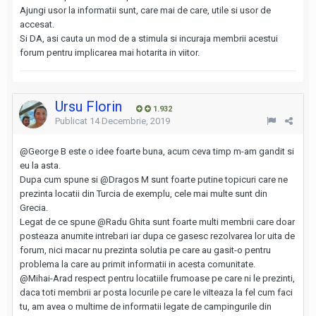
Ajungi usor la informatii sunt, care mai de care, utile si usor de
accesat.
Si DA, asi cauta un mod de a stimula si incuraja membrii acestui
forum pentru implicarea mai hotarita in viitor.
Ursu Florin
1.932
Publicat
14 Decembrie, 2019
@George B
este o idee foarte buna, acum ceva timp m-am gandit si
eu la asta.
Dupa cum spune si
@Dragos M
sunt foarte putine topicuri care ne
prezinta locatii din Turcia de exemplu, cele mai multe sunt din
Grecia.
Legat de ce spune
@Radu Ghita
sunt foarte multi membrii care doar
posteaza anumite intrebari iar dupa ce gasesc rezolvarea lor uita de
forum, nici macar nu prezinta solutia pe care au gasit-o pentru
problema la care au primit informatii in acesta comunitate.
@Mihai-Arad
respect pentru locatiile frumoase pe care ni le prezinti,
daca toti membrii ar posta locurile pe care le viIteaza la fel cum faci
tu, am avea o multime de informatii legate de campingurile din