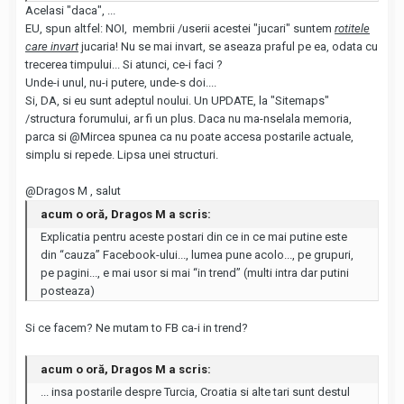
Acelasi "daca", ...
EU, spun altfel: NOI, membrii /userii acestei "jucari" suntem
rotitele
care invart
jucaria! Nu se mai invart, se aseaza praful pe ea, odata cu
trecerea timpului... Si atunci, ce-i faci ?
Unde-i unul, nu-i putere, unde-s doi....
Si, DA, si eu sunt adeptul noului. Un UPDATE, la "Sitemaps"
/structura forumului, ar fi un plus. Daca nu ma-nselala memoria,
parca si
@Mircea
spunea ca nu poate accesa postarile actuale,
simplu si repede. Lipsa unei structuri.
@Dragos M
, salut
acum o oră, Dragos M a scris:
Explicatia pentru aceste postari din ce in ce mai putine este
din “cauza” Facebook-ului..., lumea pune acolo..., pe grupuri,
pe pagini..., e mai usor si mai “in trend” (multi intra dar putini
posteaza)
Si ce facem? Ne mutam to FB ca-i in trend?
acum o oră, Dragos M a scris:
... insa postarile despre Turcia, Croatia si alte tari sunt destul