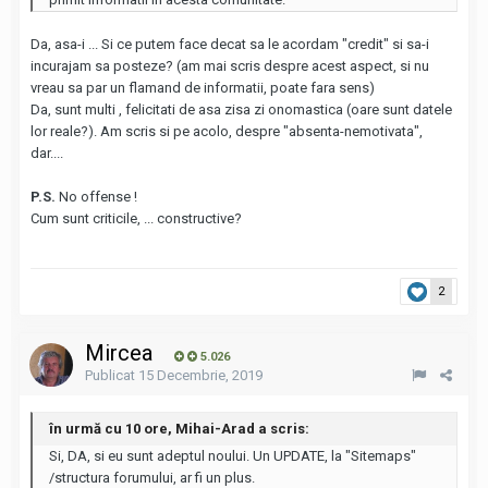
Da, asa-i ... Si ce putem face decat sa le acordam "credit" si sa-i
incurajam sa posteze? (am mai scris despre acest aspect, si nu
vreau sa par un flamand de informatii, poate fara sens)
Da, sunt multi , felicitati de asa zisa zi onomastica (oare sunt datele
lor reale?). Am scris si pe acolo, despre "absenta-nemotivata",
dar....
P.S.
No offense !
Cum sunt criticile, ... constructive?
2
Mircea
5.026
Publicat
15 Decembrie, 2019
în urmă cu 10 ore, Mihai-Arad a scris:
Si, DA, si eu sunt adeptul noului. Un UPDATE, la "Sitemaps"
/structura forumului, ar fi un plus.