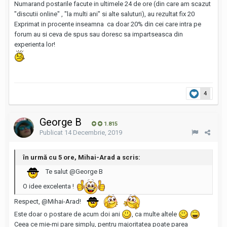
Numarand postarile facute in ultimele 24 de ore (din care am scazut
"discutii online" , "la multi ani" si alte saluturi), au rezultat fix 20
Exprimat in procente inseamna ca doar 20% din cei care intra pe
forum au si ceva de spus sau doresc sa impartseasca din
experienta lor!
4
George B
1.815
Publicat
14 Decembrie, 2019
în urmă cu 5 ore, Mihai-Arad a scris:
Te salut
@George B
O idee excelenta !
Respect,
@Mihai-Arad
!
Este doar o postare de acum doi ani
, ca multe altele
Ceea ce mie-mi pare simplu, pentru majoritatea poate parea