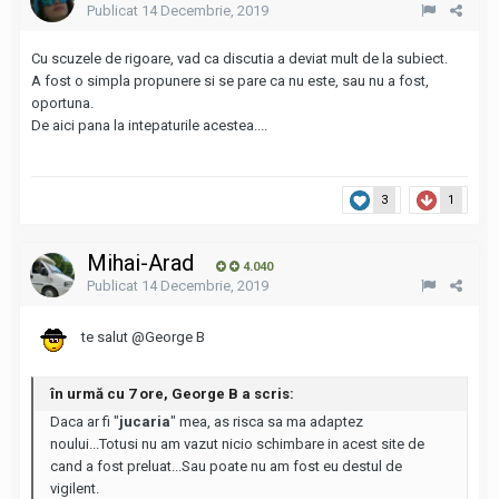
Publicat
14 Decembrie, 2019
Cu scuzele de rigoare, vad ca discutia a deviat mult de la subiect.
A fost o simpla propunere si se pare ca nu este, sau nu a fost,
oportuna.
De aici pana la intepaturile acestea....
3
1
Mihai-Arad
4.040
Publicat
14 Decembrie, 2019
te salut
@George B
în urmă cu 7 ore, George B a scris:
Daca ar fi "
jucaria
" mea, as risca sa ma adaptez
noului...Totusi nu am vazut nicio schimbare in acest site de
cand a fost preluat...Sau poate nu am fost eu destul de
vigilent.