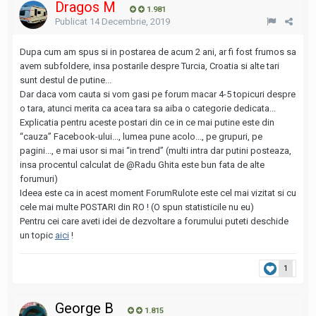
Dragos M
1.981
Publicat
14 Decembrie, 2019
Dupa cum am spus si in postarea de acum 2 ani, ar fi fost frumos sa
avem subfoldere, insa postarile despre Turcia, Croatia si alte tari
sunt destul de putine...
Dar daca vom cauta si vom gasi pe forum macar 4-5 topicuri despre
o tara, atunci merita ca acea tara sa aiba o categorie dedicata...
Explicatia pentru aceste postari din ce in ce mai putine este din
“cauza” Facebook-ului..., lumea pune acolo..., pe grupuri, pe
pagini..., e mai usor si mai “in trend” (multi intra dar putini posteaza,
insa procentul calculat de
@Radu Ghita
este bun fata de alte
forumuri)
Ideea este ca in acest moment ForumRulote este cel mai vizitat si cu
cele mai multe POSTARI din RO ! (O spun statisticile nu eu)
Pentru cei care aveti idei de dezvoltare a forumului puteti deschide
un topic
aici
!
1
George B
1.815