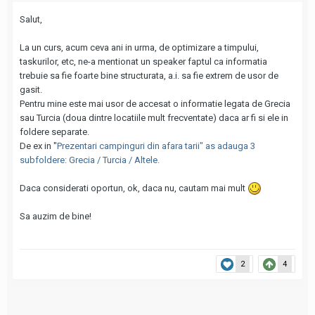
Salut,
La un curs, acum ceva ani in urma, de optimizare a timpului,
taskurilor, etc, ne-a mentionat un speaker faptul ca informatia
trebuie sa fie foarte bine structurata, a.i. sa fie extrem de usor de
gasit.
Pentru mine este mai usor de accesat o informatie legata de Grecia
sau Turcia (doua dintre locatiile mult frecventate) daca ar fi si ele in
foldere separate.
De ex in "
Prezentari campinguri din afara tarii" as adauga 3
subfoldere: Grecia / Turcia / Altele.
Daca considerati oportun, ok, daca nu, cautam mai mult
Sa auzim de bine!
2
4