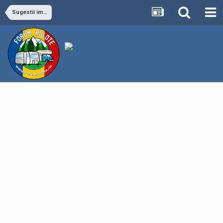
Sugestii imbunatatire forum