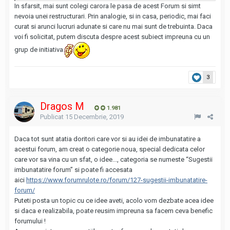
In sfarsit, mai sunt colegi carora le pasa de acest Forum si simt
nevoia unei restructurari. Prin analogie, si in casa, periodic, mai faci
curat si arunci lucruri adunate si care nu mai sunt de trebuinta. Daca
voi fi solicitat, putem discuta despre acest subiect impreuna cu un
grup de initiativa.
3
Dragos M
1.981
Publicat
15 Decembrie, 2019
Daca tot sunt atatia doritori care vor si au idei de imbunatatire a
acestui forum, am creat o categorie noua, special dedicata celor
care vor sa vina cu un sfat, o idee..., categoria se numeste “Sugestii
imbunatatire forum” si poate fi accesata
aici
https://www.forumrulote.ro/forum/127-sugestii-imbunatatire-
forum/
Puteti posta un topic cu ce idee aveti, acolo vom dezbate acea idee
si daca e realizabila, poate reusim impreuna sa facem ceva benefic
forumului !