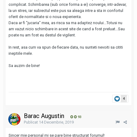
complicat. Schimbarea (sub orice forma a ei) converge, intr-adevar,
la un stres, iar subiectul este pus sa aleaga intre a sta in confortul
oferit de normalitate si o noua experienta.
Daca ar fi "jucaria" mea, as risca sa ma adaptez noului...Totusi nu
am vazut nicio schimbare in acest site de cand a fost preluat...Sau
poate nu am fost eu destul de vigilent.
In rest, asa cum va spun de fiecare data, nu sunteti nevoiti sa cititi
ineptiile mele.
Sa auzim de bine!
4
Barac Augustin
93
Publicat
14 Decembrie, 2019
Sincer mie personal mi se pare bine structurat forumul!