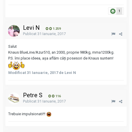
1
Levi N
1.259
Publicat
31 Ianuarie, 2017
Salut
Knaus BlueLine/Azur510, an 2000, proprie 980kg, mma1200kg.
P.S. îmi place ideea, așa aflăm câți posesori de Knaus suntem!
Modificat
31 Ianuarie, 2017
de Levi N
Petre S
116
Publicat
31 Ianuarie, 2017
Trebuie impulsionati!!!