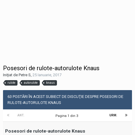
Posesori de rulote-autorulote Knaus
Iniţiat de Petre S
,
25 Ianuarie, 2017
rulote
autorulote
knaus
63 POSTĂRI ÎN ACEST SUBIECT DE DISCUŢIE DESPRE POSESORI DE
RULOTE-AUTORULOTE KNAUS
ANT.
URM.
Pagina 1 din 3
Posesori de rulote-autorulote Knaus