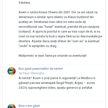
Salutare,
Avem o rulota Knaus Cheers din 2001. Din ce am văzut ca
dimensiuni e similar spre identic cu Klaus Sudwind din
același an. Întrebarea mea către voi este unde ați
recondiționat sau "husat" eventual, pernele de pe canapea
(colțarul). A ajuns la punctul in care au tras copii de el, si nu
cred ca mai rezista la încă o ieșire fără sa își dea buretele pe
dinafara Așadar daca aveți sfaturi de "cum sa" si eventual
"unde" le așteptăm cu drag.
Mulțumesc si ieșiri faine pe oriunde va aventurați!
Bun gasit pasionatilor de rulote!
de Paun Gheorghe
Ai rulotă? Acum o poți parca în siguranță! La MiniBox.ro
găsești parcare amenajată lângă Pitești, Argeș – acces
24/24, supraveghere video, spațiu generos și asfaltat.
Bine v-am găsit