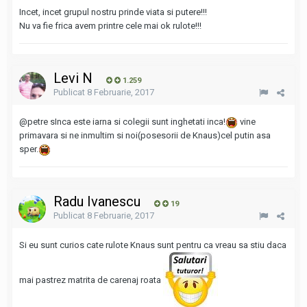
Incet, incet grupul nostru prinde viata si putere!!!
Nu va fie frica avem printre cele mai ok rulote!!!
Levi N
1.259
Publicat
8 Februarie, 2017
@petre s
Inca este iarna si colegii sunt inghetati inca!
vine
primavara si ne inmultim si noi(posesorii de Knaus)cel putin asa
sper.
Radu Ivanescu
19
Publicat
8 Februarie, 2017
Si eu sunt curios cate rulote Knaus sunt pentru ca vreau sa stiu daca
mai pastrez matrita de carenaj roata