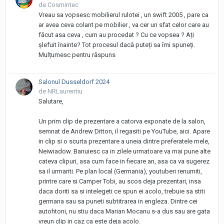
de Cosmintec
Vreau sa vopsesc mobilierul rulotei , un swift 2005 , pare ca
ar avea ceva colant pe mobilier , va cer un sfat celor care au
făcut asa ceva , cum au procedat ? Cu ce vopsea ? Ați
șlefuit înainte? Tot procesul dacă puteți sa îmi spuneți.
Mulțumesc pentru răspuns
Salonul Dusseldorf 2024
de NRLaurentiu
Salutare,
Un prim clip de prezentare a catorva exponate de la salon,
semnat de Andrew Ditton, il regasiti pe YouTube, aici. Apare
in clip si o scurta prezentare a uneia dintre preferatele mele,
Neiwiadow. Banuiesc ca in zilele urmatoare va mai pune alte
cateva clipuri, asa cum face in fiecare an, asa ca va sugerez
sa il urmariti. Pe plan local (Germania), youtuberi renumiti,
printre care si Camper Tobi, au scos deja prezentari, insa
daca doriti sa si intelegeti ce spun ei acolo, trebuie sa stiti
germana sau sa puneti subtitrarea in engleza. Dintre cei
autohtoni, nu stiu daca Marian Mocanu s-a dus sau are gata
vreun clip in caz ca este deja acolo.