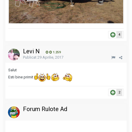
4
Levi N
1.259
Publicat
29 Aprilie, 2017
Salut
Esti bine primit
2
Forum Rulote Ad