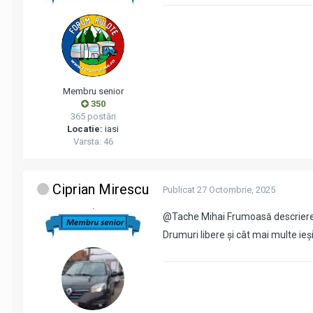
Membru senior
350
365 postări
Locatie:
iasi
Varsta: 46
Ciprian Mirescu
Publicat
27 Octombrie, 2025
.
@Tache Mihai
Frumoasă descrier
Drumuri libere și cât mai multe ieș