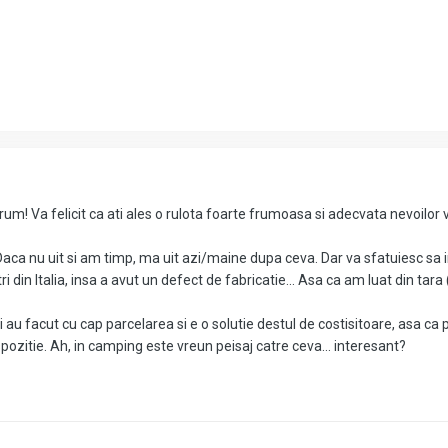
orum! Va felicit ca ati ales o rulota foarte frumoasa si adecvata nevoilor 
ca nu uit si am timp, ma uit azi/maine dupa ceva. Dar va sfatuiesc sa inc
din Italia, insa a avut un defect de fabricatie... Asa ca am luat din tara 
au facut cu cap parcelarea si e o solutie destul de costisitoare, asa ca pre
dispozitie. Ah, in camping este vreun peisaj catre ceva... interesant?