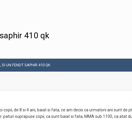
t saphir 410 qk
, SI UN FENDT SAPHIR 410 QK
copii, de 8 si 4 ani, baiat si fata, ce am decis ca urmatorii ani sunt de pl
de: paturi suprapuse copii, ca sunt baiat si fata, MMA sub 1100, ca atat 