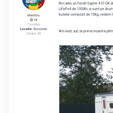
Am ales un Fendt Saphir 410 QK di
LiFePo4 de 100Ah, si sunt pe drum
butelie composit de 10kg, vedem la
Membru
18
7 postări
Locatie:
Bucuresti
Am iesit, azi, la prima noastra pli
Varsta: 40