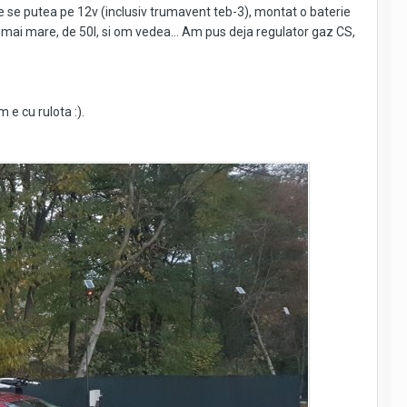
 se putea pe 12v (inclusiv trumavent teb-3), montat o baterie
ai mare, de 50l, si om vedea... Am pus deja regulator gaz CS,
 e cu rulota :).