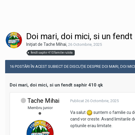
Doi mari, doi mici, si un fend
Iniţiat de Tache Mihai
,
26 Octombrie, 2025
fendt saphir 410 familie rulota
16 POSTĂRI ÎN ACEST SUBIECT DE DISCUŢIE DESPRE DOI MARI, DOI MICI
Doi mari, doi mici, si un fendt saphir 410 qk
Tache Mihai
Publicat
26 Octombrie, 2025
Membru junior
Va salut
suntem o familie cu doi 
cand vor creste. Avand limitarile 
optiunile erau limitate.