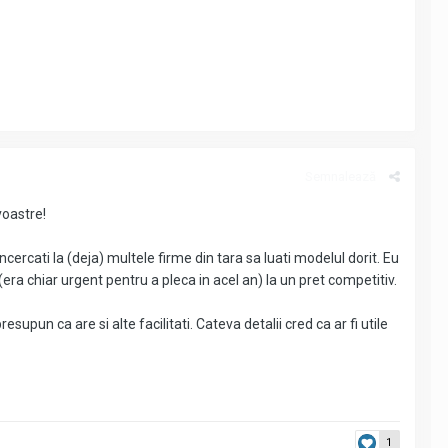
Semnalează
voastre!
ercati la (deja) multele firme din tara sa luati modelul dorit. Eu
(era chiar urgent pentru a pleca in acel an) la un pret competitiv.
supun ca are si alte facilitati. Cateva detalii cred ca ar fi utile
1