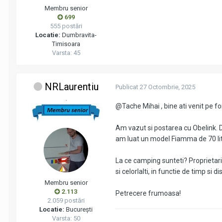
Membru senior
699
555 postări
Locatie:
Dumbravita-
Timisoara
Varsta: 45
NRLaurentiu
Publicat
27 Octombrie, 2025
.
@Tache Mihai
, bine ati venit pe f
Am vazut si postarea cu Obelink. Da
am luat un model Fiamma de 70 litri 
La ce camping sunteti? Proprietarii 
si celorlalti, in functie de timp si 
Membru senior
2.113
Petrecere frumoasa!
2.059 postări
Locatie:
București
Varsta: 50