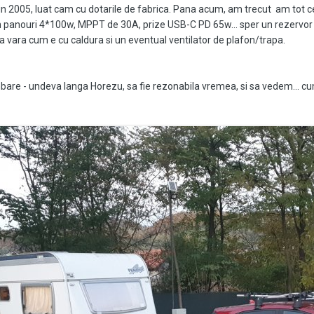
n 2005, luat cam cu dotarile de fabrica. Pana acum, am trecut am tot ce
 panouri 4*100w, MPPT de 30A, prize USB-C PD 65w... sper un rezervor m
 vara cum e cu caldura si un eventual ventilator de plafon/trapa.
mbare - undeva langa Horezu, sa fie rezonabila vremea, si sa vedem... cum