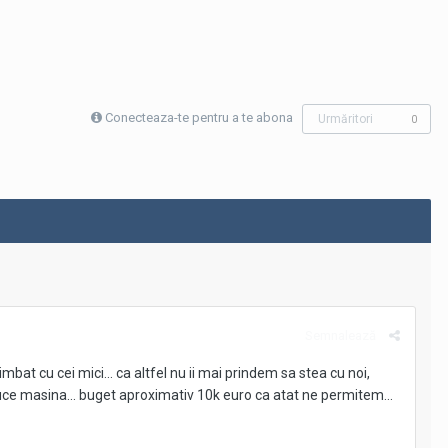
Conecteaza-te pentru a te abona
Urmăritori
0
Semnalează
imbat cu cei mici... ca altfel nu ii mai prindem sa stea cu noi,
duce masina... buget aproximativ 10k euro ca atat ne permitem...