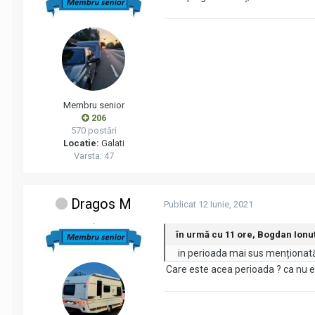
Membru senior
206
570 postări
Locatie:
Galati
Varsta: 47
Dragos M
Publicat
12 Iunie, 2021
.
în urmă cu 11 ore, Bogdan Ionut
in perioada mai sus menționat
Care este acea perioada ? ca nu este