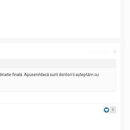
Semnalează
inatie finală Apuseni!dacă sunt doritori îi așteptăm cu
1