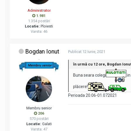
Administrator
1.981
1.354 postări
Locatie:
Ploiesti
Varsta: 46
Bogdan Ionut
Publicat
12 Iunie, 2021
.
în urmă cu 12 ore, Bogdan Ionut
Buna seara colegi
in
plăcere!
Perioada 20.06-01.072021
Membru senior
206
570 postări
Locatie:
Galati
Varsta: 47