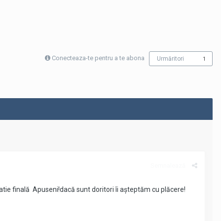
Conecteaza-te pentru a te abona
Urmăritori
1
Semnalează
tie finală Apuseni!dacă sunt doritori îi așteptăm cu plăcere!