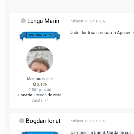
Lungu Marin
Publicat
11 Iunie, 2021
.
Unde doriti sa campati in Apuseni
Membru senior
2.136
2.561 postări
Locatie:
Rosiori de vede
Varsta: 74
Bogdan Ionut
Publicat
11 Iunie, 2021
.
Camping La Danuț, Gârda de sus