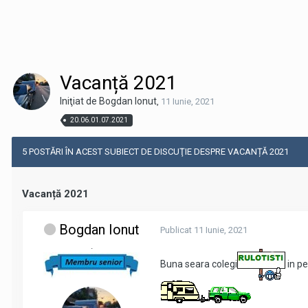
Vacanță 2021
Iniţiat de Bogdan Ionut
,
11 Iunie, 2021
20.06.01.07.2021
5 POSTĂRI ÎN ACEST SUBIECT DE DISCUŢIE DESPRE VACANȚĂ 2021
Vacanță 2021
Bogdan Ionut
Publicat
11 Iunie, 2021
.
Buna seara colegi
in pe