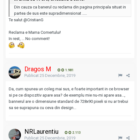
Din cauza ca banerul cu reclama din pagina principala situat in
partea de sus este supradimensionat .....
Te salut
@CristianG
Reclama e Mama Comertului!
In rest, ... No comment!
Dragos M
1.981
Publicat
25 Decembrie, 2019
Da, cum spunea un coleg mai sus, e foarte important in ce browser
si pe ce dispozitiv apare asa? de exemplu mie nu-mi apare asa...,
bannerul are o dimensiune standard de 728x90 pixeli si nu ar trebui
sa se suprapuna cu ceva din design...
NRLaurentiu
2.113
Publicat
25 Decembrie, 2019