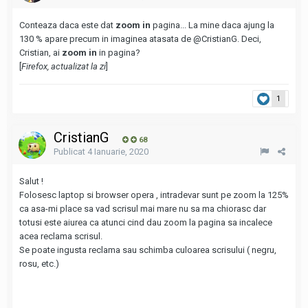
Conteaza daca este dat
zoom in
pagina... La mine daca ajung la
130 % apare precum in imaginea atasata de
@CristianG
. Deci,
Cristian, ai
zoom in
in pagina?
[
Firefox, actualizat la zi
]
1
CristianG
68
Publicat
4 Ianuarie, 2020
Salut !
Folosesc laptop si browser opera , intradevar sunt pe zoom la 125%
ca asa-mi place sa vad scrisul mai mare nu sa ma chiorasc dar
totusi este aiurea ca atunci cind dau zoom la pagina sa incalece
acea reclama scrisul.
Se poate ingusta reclama sau schimba culoarea scrisului ( negru,
rosu, etc.)