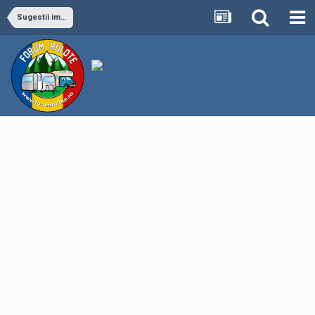
Sugestii imbunatatire forum