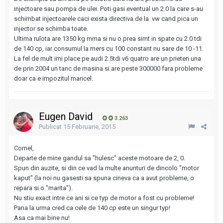
injectoare sau pompa de ulei. Poti gasi eventual un 2.0 la care s-au
schimbat injectoarele caci exista directiva de la vw cand pica un
injector se schimba toate.
Ultima rulota are 1350 kg mma si nu o prea simt in spate cu 2.0 tdi
de 140 cp, iar consumul la mers cu 100 constant nu sare de 10 -11.
La fel de mult imi place pe audi 2.5tdi v6 quatro are un prieten una
de prin 2004 un tanc de masina si are peste 300000 fara probleme
doar ca e impozitul maricel.
Eugen David
3.263
Publicat
15 Februarie, 2015
Cornel,
Departe de mine gandul sa "hulesc" aceste motoare de 2, 0.
Spun din auzite, si din ce vad la multe anunturi de dincolo "motor
kaput" (la noi nu gasesti sa spuna cineva ca a avut probleme, o
repara si o "marita").
Nu stiu exact intre ce ani si ce typ de motor a fost cu probleme!
Pana la urma cred ca cele de 140 cp este un singur typ!
Asa ca mai bine nu!