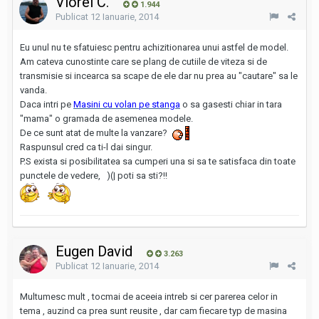
Viorel C.
1.944
Publicat
12 Ianuarie, 2014
Eu unul nu te sfatuiesc pentru achizitionarea unui astfel de model.
Am cateva cunostinte care se plang de cutiile de viteza si de
transmisie si incearca sa scape de ele dar nu prea au "cautare" sa le
vanda.
Daca intri pe
Masini cu volan pe stanga
o sa gasesti chiar in tara
"mama" o gramada de asemenea modele.
De ce sunt atat de multe la vanzare?
Raspunsul cred ca ti-l dai singur.
P.S exista si posibilitatea sa cumperi una si sa te satisfaca din toate
punctele de vedere, )(| poti sa sti?!!
Eugen David
3.263
Publicat
12 Ianuarie, 2014
Multumesc mult , tocmai de aceeia intreb si cer parerea celor in
tema , auzind ca prea sunt reusite , dar cam fiecare typ de masina