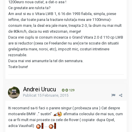
1200euro noua cutia!, a dat-o asa !
Ce greutate are rulota ta?
Am avut si eu o Vitara LWB 1, 6 16 din 1993 fiabila, simpla, piese
ieftine, dar toate pana la tractare rulota(a mea are 1100mma)-
consum mare, la deal era jale mare, treapta 2-3, la drum nu mai mult
de 80km/h, daca nu esti vitezoman, merge!
Daca vrei cuplu si consum incearca o Grand Vitara 2.0 d 110 cp LWB
are si reductor (ceea ce Freelander nu are)ce te scoate din situatii
grele(panta mare, noroi, etc), impozit mic, costuri intretinere
rezonabile.
Daca mai vrei amanunte la tel din semnatura.
Toate bune!
Andrei Urucu
129
Publicat
15 Februarie, 2015
Iti recomand sa-ti faci o parere singur ( probeaza una ) Cat despre
motoarele BMW .." sustin"
afirmatia colecului de mai sus, cum
ca ar fii mult mai proaste ca cele de Rover ( copiate dupa Opel,
adica Vauxhall)
....