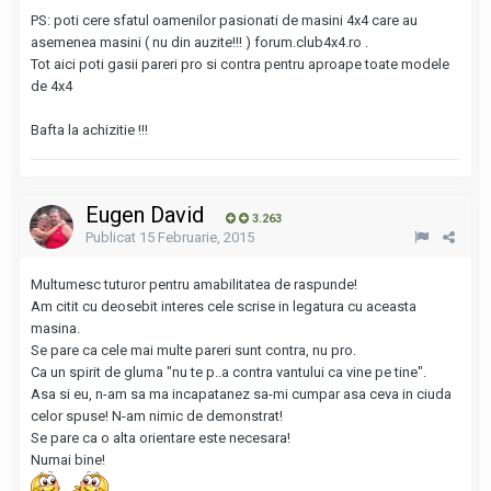
PS: poti cere sfatul oamenilor pasionati de masini 4x4 care au
asemenea masini ( nu din auzite!!! ) forum.club4x4.ro .
Tot aici poti gasii pareri pro si contra pentru aproape toate modele
de 4x4
Bafta la achizitie !!!
Eugen David
3.263
Publicat
15 Februarie, 2015
Multumesc tuturor pentru amabilitatea de raspunde!
Am citit cu deosebit interes cele scrise in legatura cu aceasta
masina.
Se pare ca cele mai multe pareri sunt contra, nu pro.
Ca un spirit de gluma "nu te p..a contra vantului ca vine pe tine".
Asa si eu, n-am sa ma incapatanez sa-mi cumpar asa ceva in ciuda
celor spuse! N-am nimic de demonstrat!
Se pare ca o alta orientare este necesara!
Numai bine!