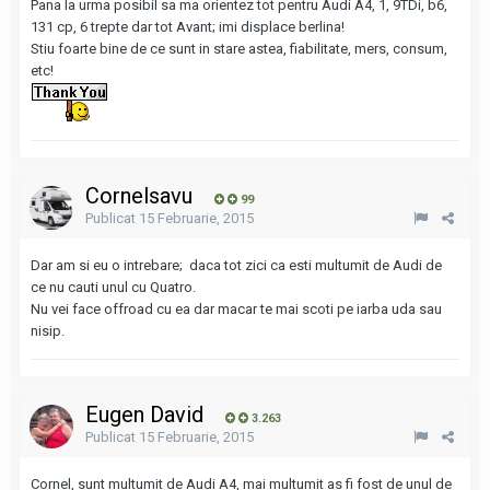
Pana la urma posibil sa ma orientez tot pentru Audi A4, 1, 9TDi, b6,
131 cp, 6 trepte dar tot Avant; imi displace berlina!
Stiu foarte bine de ce sunt in stare astea, fiabilitate, mers, consum,
etc!
Cornelsavu
99
Publicat
15 Februarie, 2015
Dar am si eu o intrebare; daca tot zici ca esti multumit de Audi de
ce nu cauti unul cu Quatro.
Nu vei face offroad cu ea dar macar te mai scoti pe iarba uda sau
nisip.
Eugen David
3.263
Publicat
15 Februarie, 2015
Cornel, sunt multumit de Audi A4, mai multumit as fi fost de unul de