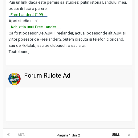
Pun un link daca este permis sa studiezi putin istoria Landului meu,
poate iti faci o parere.
Free Lander â€˜99
Apoi studiaza si:
Achizitia unui Free Lander
Ca fost posesor De AJM, Freelander, actual posesor de alt AJM si
viitor posesor de Freelander 2 putem discuta si telefonic oricand,
sau de 4x4club, sau pe clubaudi.ro sau aici.
Toate bune,
Forum Rulote Ad
ANT.
URM.
Pagina 1 din 2