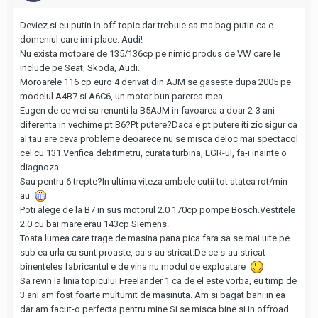
Deviez si eu putin in off-topic dar trebuie sa ma bag putin ca e
domeniul care imi place: Audi!
Nu exista motoare de 135/136cp pe nimic produs de VW care le
include pe Seat, Skoda, Audi.
Moroarele 116 cp euro 4 derivat din AJM se gaseste dupa 2005 pe
modelul A4B7 si A6C6, un motor bun parerea mea.
Eugen de ce vrei sa renunti la B5AJM in favoarea a doar 2-3 ani
diferenta in vechime pt B6?Pt putere?Daca e pt putere iti zic sigur ca
al tau are ceva probleme deoarece nu se misca deloc mai spectacol
cel cu 131.Verifica debitmetru, curata turbina, EGR-ul, fa-i inainte o
diagnoza.
Sau pentru 6 trepte?In ultima viteza ambele cutii tot atatea rot/min
au
Poti alege de la B7 in sus motorul 2.0 170cp pompe Bosch.Vestitele
2.0 cu bai mare erau 143cp Siemens.
Toata lumea care trage de masina pana pica fara sa se mai uite pe
sub ea urla ca sunt proaste, ca s-au stricat.De ce s-au stricat
binenteles fabricantul e de vina nu modul de exploatare
Sa revin la linia topicului Freelander 1 ca de el este vorba, eu timp de
3 ani am fost foarte multumit de masinuta. Am si bagat bani in ea
dar am facut-o perfecta pentru mine.Si se misca bine si in offroad.