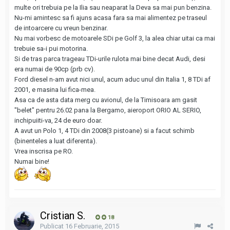
multe ori trebuia pe la Ilia sau neaparat la Deva sa mai pun benzina.
Nu-mi amintesc sa fi ajuns acasa fara sa mai alimentez pe traseul
de intoarcere cu vreun benzinar.
Nu mai vorbesc de motoarele SDi pe Golf 3, la alea chiar uitai ca mai
trebuie sa-i pui motorina.
Si de tras parca trageau TDi-urile rulota mai bine decat Audi, desi
era numai de 90cp (prb cv).
Ford diesel n-am avut nici unul, acum aduc unul din Italia 1, 8 TDi af
2001, e masina lui fica-mea.
Asa ca de asta data merg cu avionul, de la Timisoara am gasit
"belet" pentru 26.02 pana la Bergamo, aieroport ORIO AL SERIO,
inchipuiiti-va, 24 de euro doar.
A avut un Polo 1, 4 TDi din 2008(3 pistoane) si a facut schimb
(binenteles a luat diferenta).
Vrea inscrisa pe RO.
Numai bine!
Cristian S.
18
Publicat
16 Februarie, 2015