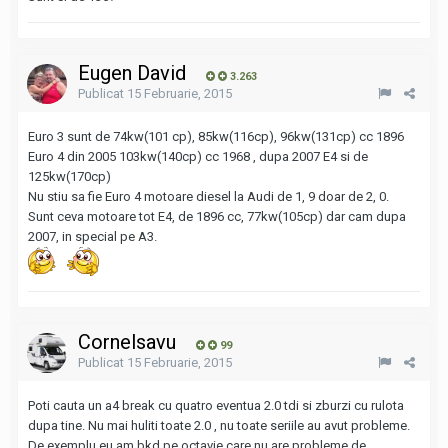
Eugen David
3.263
Publicat
15 Februarie, 2015
Euro 3 sunt de 74kw(101 cp), 85kw(116cp), 96kw(131cp) cc 1896
Euro 4 din 2005 103kw(140cp) cc 1968 , dupa 2007 E4 si de
125kw(170cp)
Nu stiu sa fie Euro 4 motoare diesel la Audi de 1, 9 doar de 2, 0.
Sunt ceva motoare tot E4, de 1896 cc, 77kw(105cp) dar cam dupa
2007, in special pe A3.
Cornelsavu
99
Publicat
15 Februarie, 2015
Poti cauta un a4 break cu quatro eventua 2.0 tdi si zburzi cu rulota
dupa tine. Nu mai huliti toate 2.0 , nu toate seriile au avut probleme.
De exemplu eu am bkd pe octavie care nu are probleme de