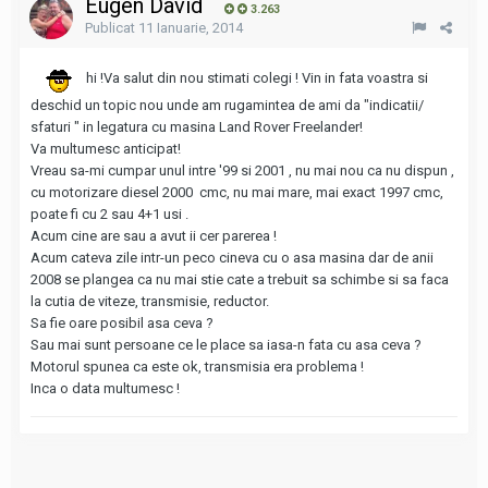
Eugen David
3.263
Publicat
11 Ianuarie, 2014
hi !Va salut din nou stimati colegi ! Vin in fata voastra si
deschid un topic nou unde am rugamintea de ami da "indicatii/
sfaturi " in legatura cu masina Land Rover Freelander!
Va multumesc anticipat!
Vreau sa-mi cumpar unul intre '99 si 2001 , nu mai nou ca nu dispun ,
cu motorizare diesel 2000 cmc, nu mai mare, mai exact 1997 cmc,
poate fi cu 2 sau 4+1 usi .
Acum cine are sau a avut ii cer parerea !
Acum cateva zile intr-un peco cineva cu o asa masina dar de anii
2008 se plangea ca nu mai stie cate a trebuit sa schimbe si sa faca
la cutia de viteze, transmisie, reductor.
Sa fie oare posibil asa ceva ?
Sau mai sunt persoane ce le place sa iasa-n fata cu asa ceva ?
Motorul spunea ca este ok, transmisia era problema !
Inca o data multumesc !