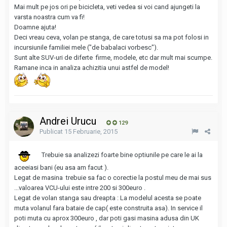
Mai mult pe jos ori pe bicicleta, veti vedea si voi cand ajungeti la
varsta noastra cum va fi!
Doamne ajuta!
Deci vreau ceva, volan pe stanga, de care totusi sa ma pot folosi in
incursiunile familiei mele ("de babalaci vorbesc").
Sunt alte SUV-uri de diferte firme, modele, etc dar mult mai scumpe.
Ramane inca in analiza achizitia unui astfel de model!
Andrei Urucu
129
Publicat
15 Februarie, 2015
Trebuie sa analizezi foarte bine optiunile pe care le ai la
aceeiasi bani (eu asa am facut ).
Legat de masina trebuie sa fac o corectie la postul meu de mai sus
...valoarea VCU-ului este intre 200 si 300euro .
Legat de volan stanga sau dreapta : La modelul acesta se poate
muta volanul fara bataie de cap( este construita asa). In service il
poti muta cu aprox 300euro , dar poti gasi masina adusa din UK