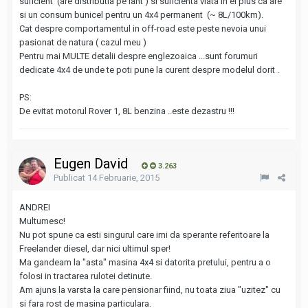
suficient (are distributia pe lant ) si suficienta viata in el plus ca are
si un consum bunicel pentru un 4x4 permanent (~ 8L/100km).
Cat despre comportamentul in off-road este peste nevoia unui
pasionat de natura ( cazul meu )
Pentru mai MULTE detalii despre englezoaica ...sunt forumuri
dedicate 4x4 de unde te poti pune la curent despre modelul dorit .
PS:
De evitat motorul Rover 1, 8L benzina ..este dezastru !!!
Eugen David
3.263
Publicat
14 Februarie, 2015
ANDREI
Multumesc!
Nu pot spune ca esti singurul care imi da sperante referitoare la
Freelander diesel, dar nici ultimul sper!
Ma gandeam la "asta" masina 4x4 si datorita pretului, pentru a o
folosi in tractarea rulotei detinute.
Am ajuns la varsta la care pensionar fiind, nu toata ziua "uzitez" cu
si fara rost de masina particulara.