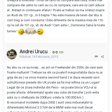
dreapta a volanului ! Omul de rand nu cumpara asa ceva, tinerii mai
cumpara dar astia nu cam au cu ce cumpara, care are isi cam aduce
el . Astept in continuare sfaturi ! Poate ar trebuii sa ma orietez inspre
un Audi de 131 cp , in 6 trepte ? Nu este masina de teren dar stiu si
cum trag si cum consuma ! Este diferenta de la masina mea de 116
cp la cel de 131 cp, vb de Audi ! Cam asta-i , Dumineca faina la toata
lumea !
Andrei Urucu
129
Publicat
14 Februarie, 2015
Nu stiu cu ce sa incep....eu am un Freelander din 2004, de care sunt
foarte multumit ! Trebuie sa stii ca poate fi insuportabila daca nu ai
grija de ea ( ca orice masina second hand ) si daca reusesti sa-ti
achizitionezi piesele din UK poate sa fie mai ieftina ca un Logan!
Legat de ce zicea individul din Peco - se poate bloca VCU-ul si
poate afecta diferentialul spate sau cutia de transfer ( poti evita
asta cu o cheltuiala de 200Euro odata la 100.000 km )
Iti recomand modelele dupa 2002 ( sunt ceva imbunatatiri la
diferentiale) Motorul 2.0 Td4 de la BMW este mai mult decat