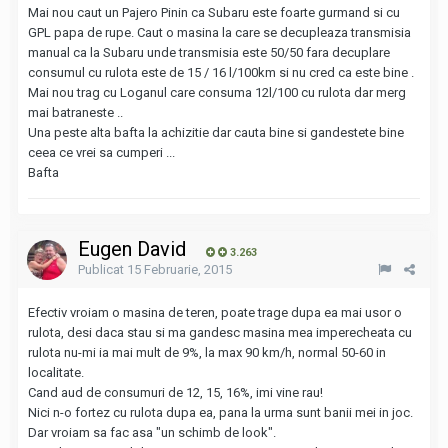
Mai nou caut un Pajero Pinin ca Subaru este foarte gurmand si cu
GPL papa de rupe. Caut o masina la care se decupleaza transmisia
manual ca la Subaru unde transmisia este 50/50 fara decuplare
consumul cu rulota este de 15 / 16 l/100km si nu cred ca este bine .
Mai nou trag cu Loganul care consuma 12l/100 cu rulota dar merg
mai batraneste ..
Una peste alta bafta la achizitie dar cauta bine si gandestete bine
ceea ce vrei sa cumperi ...
Bafta
Eugen David
3.263
Publicat
15 Februarie, 2015
Efectiv vroiam o masina de teren, poate trage dupa ea mai usor o
rulota, desi daca stau si ma gandesc masina mea imperecheata cu
rulota nu-mi ia mai mult de 9%, la max 90 km/h, normal 50-60 in
localitate.
Cand aud de consumuri de 12, 15, 16%, imi vine rau!
Nici n-o fortez cu rulota dupa ea, pana la urma sunt banii mei in joc.
Dar vroiam sa fac asa "un schimb de look".