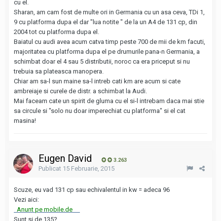
cu el.
Sharan, am cam fost de multe ori in Germania cu un asa ceva, TDi 1,
9 cu platforma dupa el dar "lua notite " de la un A4 de 131 cp, din
2004 tot cu platforma dupa el.
Baiatul cu audi avea acum catva timp peste 700 de mii de km facuti,
majoritatea cu platforma dupa el pe drumurile pana-n Germania, a
schimbat doar el 4 sau 5 distributii, noroc ca era priceput si nu
trebuia sa plateasca manopera.
Chiar am sa-l sun maine sa-l intreb cati km are acum si cate
ambreiaje si curele de distr. a schimbat la Audi.
Mai faceam cate un spirit de gluma cu el si-l intrebam daca mai stie
sa circule si "solo nu doar imperechiat cu platforma" si el cat
masina!
Eugen David
3.263
Publicat
15 Februarie, 2015
Scuze, eu vad 131 cp sau echivalentul in kw = adeca 96
Vezi aici:
Anunt pe mobile.de
Sunt si de 135?