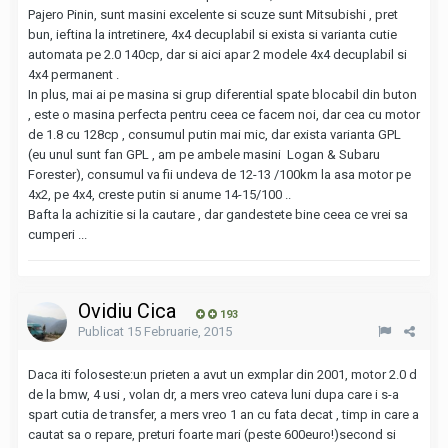
Pajero Pinin, sunt masini excelente si scuze sunt Mitsubishi , pret
bun, ieftina la intretinere, 4x4 decuplabil si exista si varianta cutie
automata pe 2.0 140cp, dar si aici apar 2 modele 4x4 decuplabil si
4x4 permanent .
In plus, mai ai pe masina si grup diferential spate blocabil din buton
, este o masina perfecta pentru ceea ce facem noi, dar cea cu motor
de 1.8 cu 128cp , consumul putin mai mic, dar exista varianta GPL
(eu unul sunt fan GPL , am pe ambele masini Logan & Subaru
Forester), consumul va fii undeva de 12-13 /100km la asa motor pe
4x2, pe 4x4, creste putin si anume 14-15/100 ..
Bafta la achizitie si la cautare , dar gandestete bine ceea ce vrei sa
cumperi ...
Ovidiu Cica
193
Publicat
15 Februarie, 2015
Daca iti foloseste:un prieten a avut un exmplar din 2001, motor 2.0 d
de la bmw, 4 usi , volan dr, a mers vreo cateva luni dupa care i s-a
spart cutia de transfer, a mers vreo 1 an cu fata decat , timp in care a
cautat sa o repare, preturi foarte mari (peste 600euro!)second si