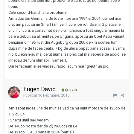
Loterie era si pe cele noi , problemele au fost de noi pentru acele
tipuri.
Cele second-hand , alta problema!
Am adus din Germania de toate intre anii 1994 si 2001, dar cel mai
urat am patit cu un Smart (am venit cu el pe roti doar in 2 pistoane
unul nu lucra, a consumat de nu-ti inchipuii, a fost singura masina la
care a trebuit sa alimentez pe Ungaria, apoi cu un Opel Astra variant
benzinar din '96, luat din Augsburg dupa 200 de km scotea fum
dupa mine de facea ceata, 7 kg de ulei a papat pana acasa, la vama
nici buletin n-au mai cerut numai sa plec cat mai repede de acolo, se
innecau de fum stimabilii vamesi).
Dar le faceam si se vindeau rapid, acum mai "greut" un pic.
Eugen David
3.263
Publicat
16 Februarie, 2015
Am sapat indeajuns de mult sa vad ca nu sunt motoare de 136cp de
1, 9 cu E4
Pune tu unul sa-l vedem!
De 140cp poate dar de 2l(1968cc) cu E4
De 131cp 1, 9 E3 pana in 2004 (partial)