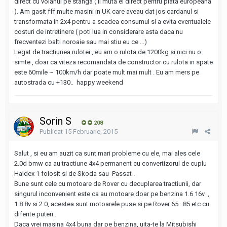
direct cu volanul pe stanga ( il muta ei direct pentru piata europeana
). Am gasit fff multe masini in UK care aveau dat jos cardanul si
transformata in 2x4 pentru a scadea consumul si a evita eventualele
costuri de intretinere ( poti lua in considerare asta daca nu
frecventezi balti noroaie sau mai stiu eu ce ...)
Legat de tractiunea rulotei , eu am o rulota de 1200kg si nici nu o
simte , doar ca viteza recomandata de constructor cu rulota in spate
este 60mile ~ 100km/h dar poate mult mai mult . Eu am mers pe
autostrada cu +130.. happy weekend
Sorin S
208
Publicat
15 Februarie, 2015
Salut , si eu am auzit ca sunt mari probleme cu ele, mai ales cele
2.0d bmw ca au tractiune 4x4 permanent cu convertizorul de cuplu
Haldex 1 folosit si de Skoda sau Passat .
Bune sunt cele cu motoare de Rover cu decuplarea tractiunii, dar
singurul inconvenient este ca au motoare doar pe benzina 1.6 16v ,
1.8 8v si 2.0, acestea sunt motoarele puse si pe Rover 65 . 85 etc cu
diferite puteri .
Daca vrei masina 4x4 buna dar pe benzina, uita-te la Mitsubishi