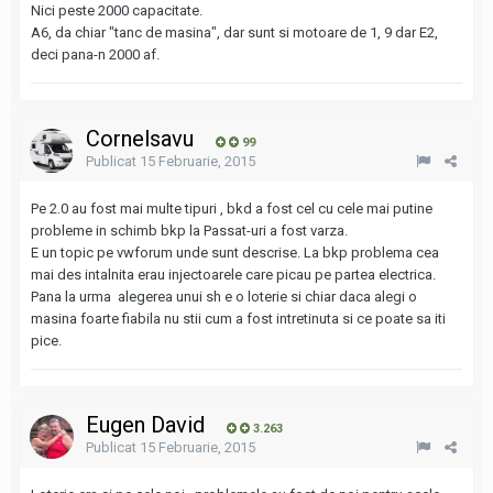
Nici peste 2000 capacitate.
A6, da chiar "tanc de masina", dar sunt si motoare de 1, 9 dar E2,
deci pana-n 2000 af.
Cornelsavu
99
Publicat
15 Februarie, 2015
Pe 2.0 au fost mai multe tipuri , bkd a fost cel cu cele mai putine
probleme in schimb bkp la Passat-uri a fost varza.
E un topic pe vwforum unde sunt descrise. La bkp problema cea
mai des intalnita erau injectoarele care picau pe partea electrica.
Pana la urma alegerea unui sh e o loterie si chiar daca alegi o
masina foarte fiabila nu stii cum a fost intretinuta si ce poate sa iti
pice.
Eugen David
3.263
Publicat
15 Februarie, 2015