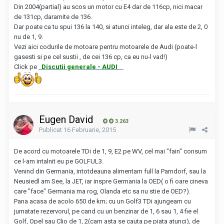
Din 2004(partial) au scos un motor cu E4 dar de 116cp, nici macar
de 131cp, daramite de 136.
Dar poate ca tu spui 136 la 140, si atunci inteleg, dar ala este de 2, 0
nu de 1, 9.
Vezi aici codurile de motoare pentru motoarele de Audi (poate-l
gasesti si pe cel sustii , de cei 136 cp, ca eu nu-l vad!)
Click pe
Discutii generale - AUDI
Eugen David
3.263
Publicat
16 Februarie, 2015
De acord cu motoarele TDi de 1, 9, E2 pe WV, cel mai "fain" consum
ce l-am intalnit eu pe GOLFUL3.
Venind din Germania, intotdeauna alimentam full la Parndorf, sau la
Neusiedl am See, la JET, iar inspre Germania la OED( o fi oare cineva
care "face" Germania ma rog, Olanda etc sa nu stie de OED?).
Pana acasa de acolo 650 de km; cu un Golf3 TDi ajungeam cu
jumatate rezervorul, pe cand cu un benzinar de 1, 6 sau 1, 4 fie el
Golf, Opel sau Clio de 1, 2(cam asta se cauta pe piata atunci), de