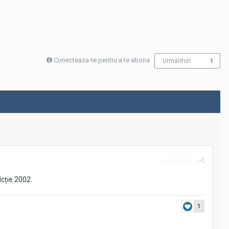
Conecteaza-te pentru a te abona
Urmăritori
1
Semnalează
icție 2002.
1