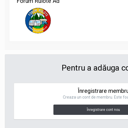
Forum Rulote Ad
Pentru a adăuga co
Înregistrare membr
Creaza un cont de membru. Este foa
Înregistrare cont nou