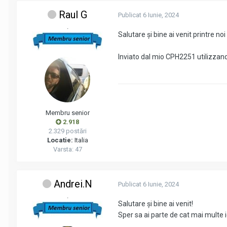
Raul G
Publicat
6 Iunie, 2024
.
Salutare și bine ai venit printre noi
Inviato dal mio CPH2251 utilizzan
Membru senior
2.918
2.329 postări
Locatie:
Italia
Varsta: 47
Andrei.N
Publicat
6 Iunie, 2024
.
Salutare și bine ai venit!
Sper sa ai parte de cat mai multe i