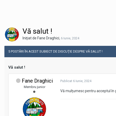
Vă salut !
Iniţiat de Fane Draghici
,
6 Iunie, 2024
5 POSTĂRI ÎN ACEST SUBIECT DE DISCUŢIE DESPRE VĂ SALUT !
Vă salut !
Fane Draghici
Publicat
6 Iunie, 2024
Membru junior
Vă mulțumesc pentru acceptul în gr