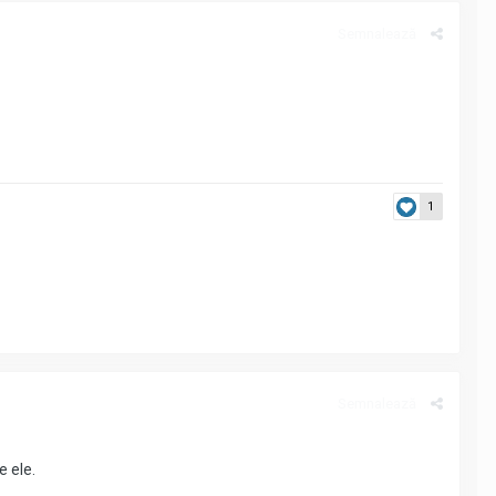
Semnalează
1
Semnalează
e ele.