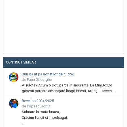
CONŢINUT SIMILAR
Bun gasit pasionatilor de rulote!
de Paun Gheorghe
Ai rulotă? Acum o poți parca în siguranță! La MiniBox.ro
găsești parcare amenajată lângă Pitești, Argeș – acces...
Revelion 2024/2025
de Popescu Ionut
Salutare la toata lumea,
Craciun fericit si imbelsugat.
...