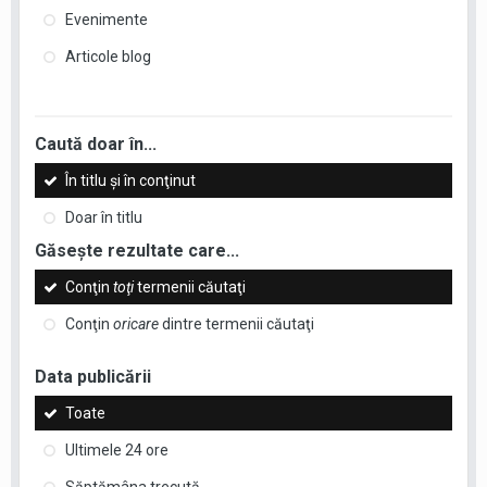
Evenimente
Articole blog
Caută doar în...
În titlu şi în conţinut
Doar în titlu
Găseşte rezultate care...
Conţin
toţi
termenii căutaţi
Conţin
oricare
dintre termenii căutaţi
Data publicării
Toate
Ultimele 24 ore