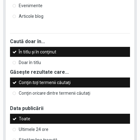
Evenimente
Articole blog
Caută doar în...
În titlu şi în conţinut
Doar în titlu
Găseşte rezultate care...
Conţin
toţi
termenii căutaţi
Conţin
oricare
dintre termenii căutaţi
Data publicării
Toate
Ultimele 24 ore