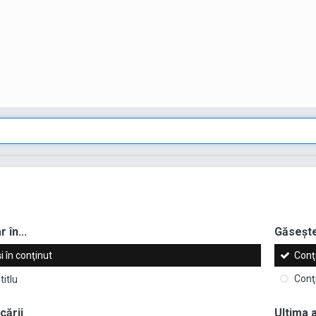
 în...
Găseşte
 şi în conţinut
Conţ
titlu
Conţ
cării
Ultima 