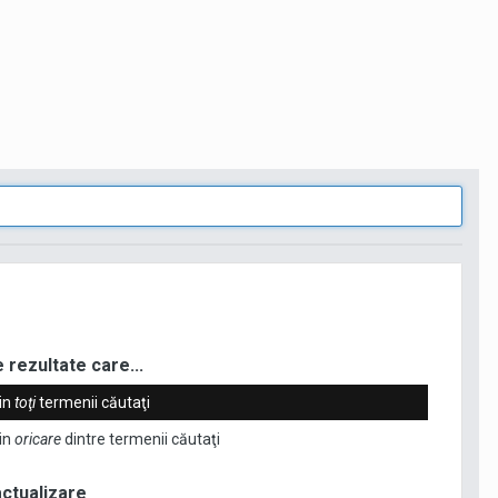
 rezultate care...
in
toţi
termenii căutaţi
in
oricare
dintre termenii căutaţi
actualizare