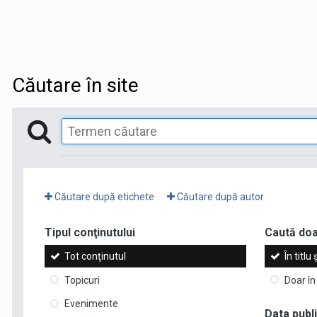
Căutare în site
Căutare după etichete
Căutare după autor
Tipul conţinutului
Caută doar
Tot conţinutul
În titlu
Topicuri
Doar în 
Evenimente
Data publi