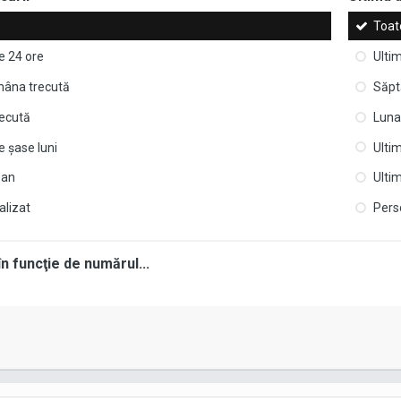
Toat
e 24 ore
Ulti
âna trecută
Săpt
recută
Luna
e şase luni
Ultim
 an
Ulti
alizat
Pers
în funcţie de numărul...