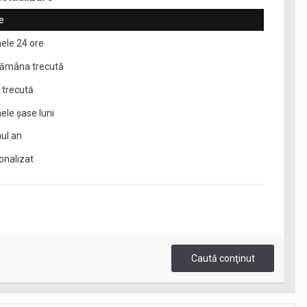
e
mele 24 ore
ămâna trecută
 trecută
ele şase luni
mul an
onalizat
Caută conţinut