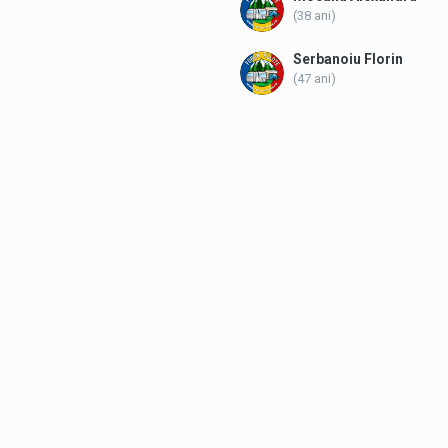
(38 ani)
Serbanoiu Florin
(47 ani)