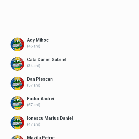
Ady Mihoc
(45 ani)
Cata Daniel Gabriel
(34 ani)
Dan Plescan
(57 ani)
Fodor Andrei
(67 ani)
Ionescu Marius Daniel
(47 ani)
Mazilu Petrut