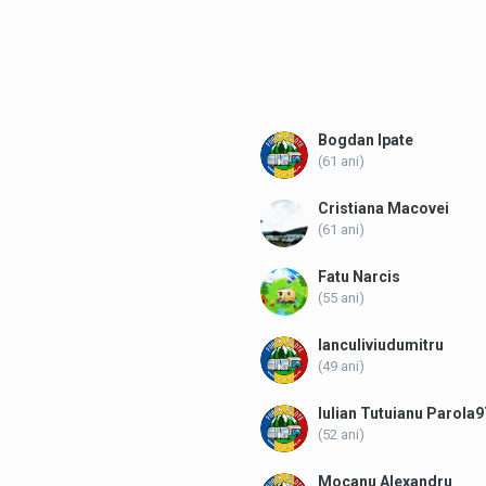
Bogdan Ipate
(61 ani)
Cristiana Macovei
(61 ani)
Fatu Narcis
(55 ani)
Ianculiviudumitru
(49 ani)
Iulian Tutuianu Parola
(52 ani)
Mocanu Alexandru