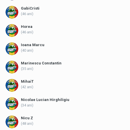
GabiCristi
(46 ani)
Horea
(46 ani)
Ioana Marcu
(40 ani)
Marinescu Constantin
(35 ani)
MihaiT
(42 ani)
Nicolae Lucian Hirghiligiu
(34 ani)
Nicu Z
(48 ani)