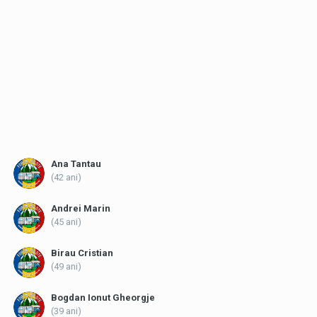
Ana Tantau
(42 ani)
Andrei Marin
(45 ani)
Birau Cristian
(49 ani)
Bogdan Ionut Gheorgje
(39 ani)