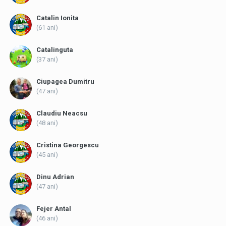
Catalin Ionita
(61 ani)
Catalinguta
(37 ani)
Ciupagea Dumitru
(47 ani)
Claudiu Neacsu
(48 ani)
Cristina Georgescu
(45 ani)
Dinu Adrian
(47 ani)
Fejer Antal
(46 ani)