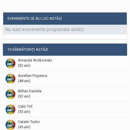
EVENIMENTE CE AU LOC ASTĂZI
Nu sunt evenimente programate astăzi
19 SĂRBĂTORIŢI ASTĂZI
Amanda Wolkowski
(32 ani)
Aurelian Popescu
(48 ani)
Bilhan Daniela
(32 ani)
Calin Trif
(53 ani)
Catalin Tudor
(45 ani)