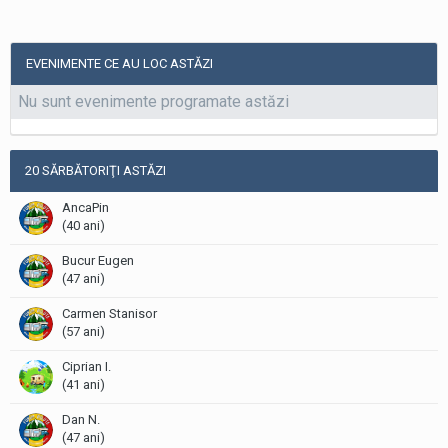
EVENIMENTE CE AU LOC ASTĂZI
Nu sunt evenimente programate astăzi
20 SĂRBĂTORIŢI ASTĂZI
AncaPin
(40 ani)
Bucur Eugen
(47 ani)
Carmen Stanisor
(57 ani)
Ciprian I.
(41 ani)
Dan N.
(47 ani)