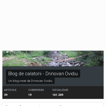
Blog de calatorii - Drinovan Ovidiu
Un blog creat de Drinovan Ovidiu
ARTICOLE
COMENTARII
VIZUALIZARI
39
19
161.249