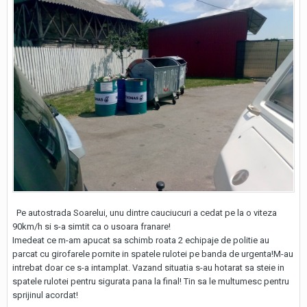
Pe autostrada Soarelui, unu dintre cauciucuri a cedat pe la o viteza
90km/h si s-a simtit ca o usoara franare!
Imedeat ce m-am apucat sa schimb roata 2 echipaje de politie au
parcat cu girofarele pornite in spatele rulotei pe banda de urgenta!M-au
intrebat doar ce s-a intamplat. Vazand situatia s-au hotarat sa steie in
spatele rulotei pentru sigurata pana la final! Tin sa le multumesc pentru
sprijinul acordat!