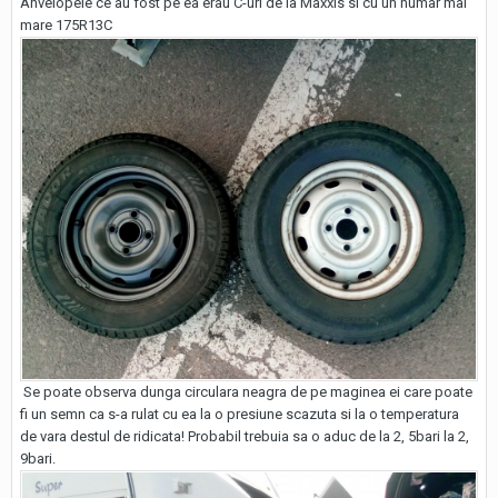
Anvelopele ce au fost pe ea erau C-uri de la Maxxis si cu un numar mai
mare 175R13C
Se poate observa dunga circulara neagra de pe maginea ei care poate
fi un semn ca s-a rulat cu ea la o presiune scazuta si la o temperatura
de vara destul de ridicata! Probabil trebuia sa o aduc de la 2, 5bari la 2,
9bari.