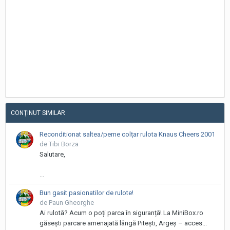
CONŢINUT SIMILAR
Reconditionat saltea/perne colțar rulota Knaus Cheers 2001
de Tibi Borza
Salutare,
...
Bun gasit pasionatilor de rulote!
de Paun Gheorghe
Ai rulotă? Acum o poți parca în siguranță! La MiniBox.ro
găsești parcare amenajată lângă Pitești, Argeș – acces...