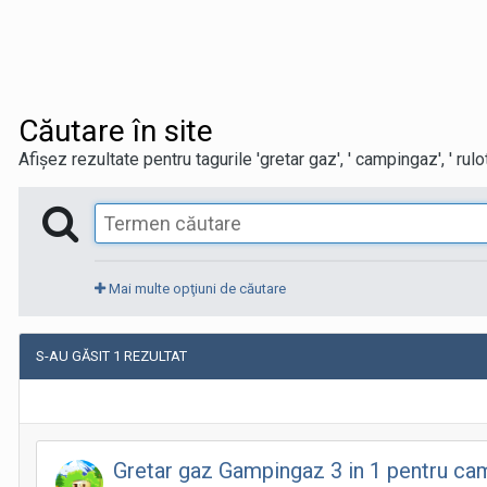
Căutare în site
Afișez rezultate pentru tagurile 'gretar gaz', ' campingaz', ' rulota'
Mai multe opţiuni de căutare
S-AU GĂSIT 1 REZULTAT
Gretar gaz Gampingaz 3 in 1 pentru cam