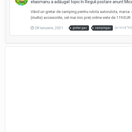
eliasmanu a adăugat topic în
Reguli postare anunt Mica
Vând un gretar de camping pentru rulota autorulota, marca: ca
(multe) accesoriile, cel mai mic preț online este de 119 EUR.
28 Ianuarie, 2021
(şi încă %
gretar gaz
campingaz