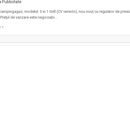
 Publicitate
mpingagaz, modelul: 3 in 1 Grill (CV versión), nou nouț cu regulator de presiune
 Prețul de vanzare este negociabi...
d)