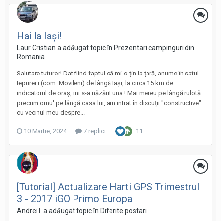
Hai la Iași!
Laur Cristian a adăugat topic în
Prezentari campinguri din
Romania
Salutare tuturor! Dat fiind faptul că mi-o țin la țară, anume în satul
Iepureni (com. Movileni) de lângă Iași, la circa 15 km de
indicatorul de oraș, mi s-a năzărit una ! Mai mereu pe lângă rulotă
precum omu' pe lângă casa lui, am intrat în discuții "constructive"
cu vecinul meu despre...
10 Martie, 2024
7 replici
11
[Tutorial] Actualizare Harti GPS Trimestrul
3 - 2017 iGO Primo Europa
Andrei I. a adăugat topic în
Diferite postari