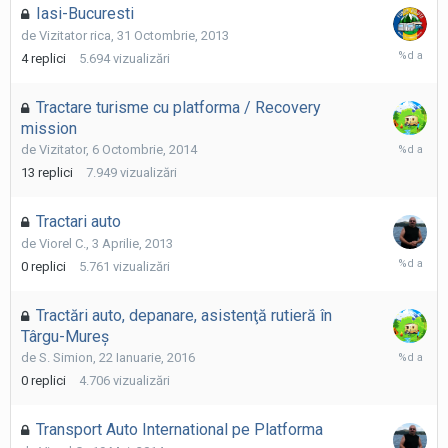
Iasi-Bucuresti
de
Vizitator rica
,
31 Octombrie, 2013
31
4
replici
5.694
vizualizări
Octombri
2013
Tractare turisme cu platforma / Recovery
mission
28
de
Vizitator
,
6 Octombrie, 2014
Noiembri
13
replici
7.949
vizualizări
2014
Tractari auto
de
Viorel C.
,
3 Aprilie, 2013
3
0
replici
5.761
vizualizări
Aprilie,
2013
Tractări auto, depanare, asistenţă rutieră în
Târgu-Mureş
22
de
S. Simion
,
22 Ianuarie, 2016
Ianuarie,
0
replici
4.706
vizualizări
2016
Transport Auto International pe Platforma