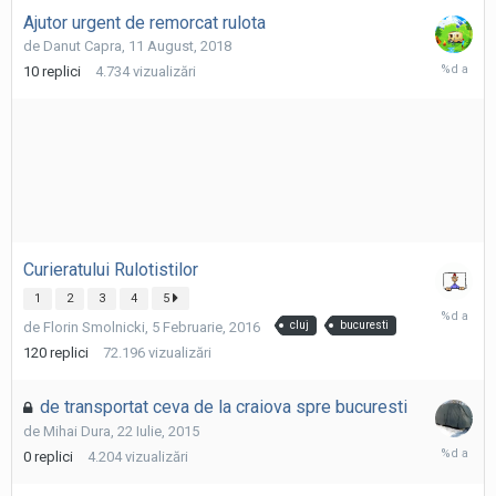
Ajutor urgent de remorcat rulota
de
Danut Capra
,
11 August, 2018
16
10
replici
4.734
vizualizări
Septembr
2018
Curieratului Rulotistilor
1
2
3
4
5
3
de
Florin Smolnicki
,
5 Februarie, 2016
cluj
bucuresti
August,
2021
120
replici
72.196
vizualizări
de transportat ceva de la craiova spre bucuresti
de
Mihai Dura
,
22 Iulie, 2015
22
0
replici
4.204
vizualizări
Iulie,
2015