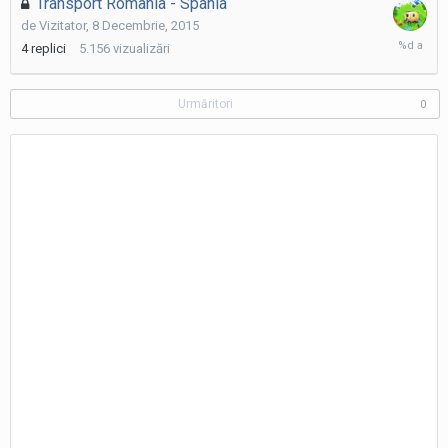
Transport Romania - Spania
de
Vizitator
,
8 Decembrie, 2015
9
4
replici
5.156
vizualizări
Decembri
2015
Urmăritori
0