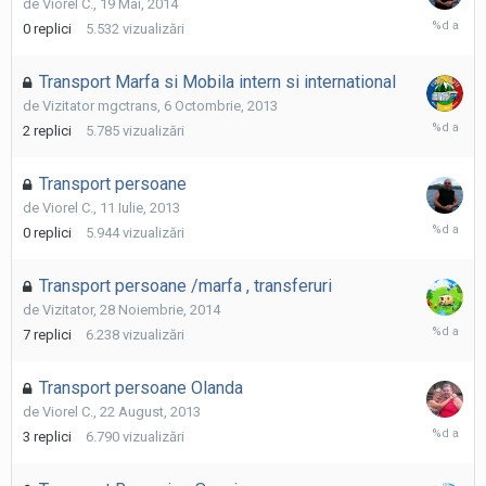
de
Viorel C.
,
19 Mai, 2014
19
0
replici
5.532
vizualizări
Mai,
2014
Transport Marfa si Mobila intern si international
de
Vizitator mgctrans
,
6 Octombrie, 2013
8
2
replici
5.785
vizualizări
Octombri
2013
Transport persoane
de
Viorel C.
,
11 Iulie, 2013
11
0
replici
5.944
vizualizări
Iulie,
2013
Transport persoane /marfa , transferuri
de
Vizitator
,
28 Noiembrie, 2014
19
7
replici
6.238
vizualizări
Noiembri
2015
Transport persoane Olanda
de
Viorel C.
,
22 August, 2013
12
3
replici
6.790
vizualizări
Decembri
2013